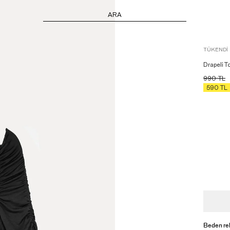
ARA
TÜKENDI
Drapeli T
990
TL
590
TL
Beden re