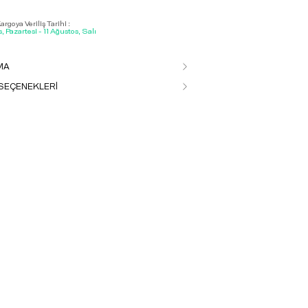
rgoya Veriliş Tarihi :
, Pazartesi - 11 Ağustos, Salı
MA
SEÇENEKLERİ