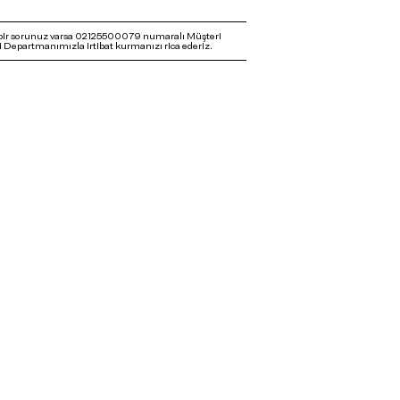
bir sorunuz varsa 02125500079 numaralı Müşteri
 Departmanımızla irtibat kurmanızı rica ederiz.