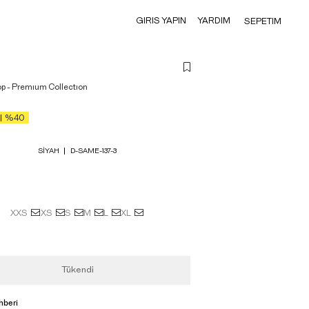
GIRIS YAPIN
YARDIM
SEPETIM
op - Premıum Collectıon
%40
SIYAH
D-SAME-137-3
XXS
XS
S
M
L
XL
Tükendi
hberi