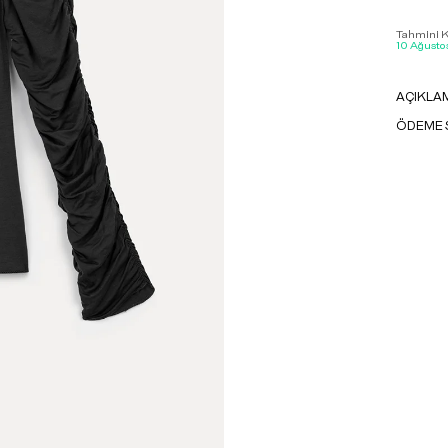
Tahmini Ka
10 Ağustos
AÇIKLA
ÖDEME 