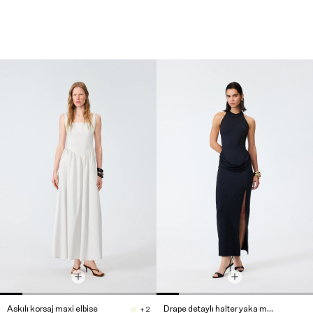
Askılı korsaj maxi elbise
Drape detaylı halter yaka maxi elbise
+ 2