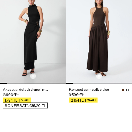
Aksesuar detaylı drapeli maxi elbise
Kontrast asimetrik elbise - Premium Edition
+ 1
2.990
TL
3.590
TL
%40
%40
1.794
TL
2.154
TL
SON FIRSAT 1.435,20
TL