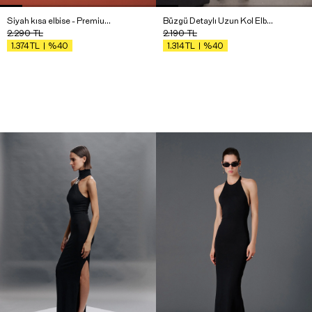
Siyah kısa elbise - Premium Edition
Büzgü Detaylı Uzun Kol Elbise
2.290
TL
2.190
TL
%40
%40
1.374
TL
1.314
TL