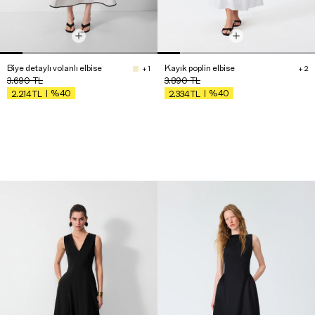
Biye detaylı volanlı elbise
Kayık poplin elbise
+ 1
+ 2
3.690
TL
3.890
TL
%40
%40
2.214
TL
2.334
TL