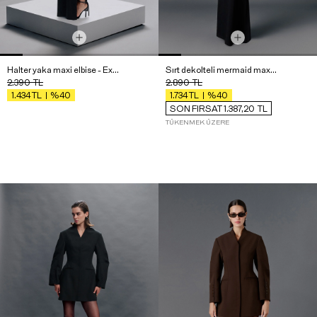
Halter yaka maxi elbise - Exclusive Collection
Sırt dekolteli mermaid maxi elbise - Exclusive Collection
2.390
TL
2.890
TL
%40
%40
1.434
TL
1.734
TL
SON FIRSAT 1.387,20
TL
TÜKENMEK ÜZERE