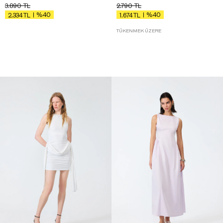
3.890
TL
2.790
TL
%40
%40
2.334
TL
1.674
TL
TÜKENMEK ÜZERE