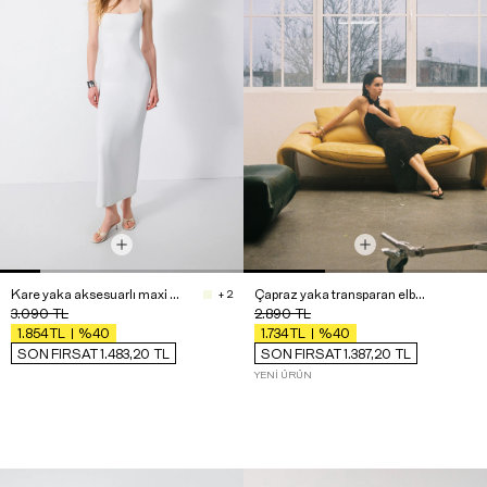
Kare yaka aksesuarlı maxi elbise
Çapraz yaka transparan elbise
+ 2
3.090
TL
2.890
TL
%40
%40
1.854
TL
1.734
TL
SON FIRSAT 1.483,20
TL
SON FIRSAT 1.387,20
TL
YENI ÜRÜN