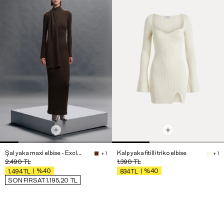
Şal yaka maxi elbise - Exclusive Collection
Kalp yaka fitilli triko elbise
+ 1
+ 1
2.490
TL
1.390
TL
%40
%40
1.494
TL
834
TL
SON FIRSAT 1.195,20
TL