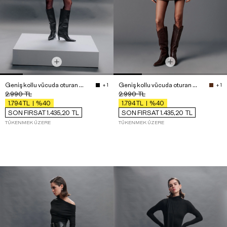
Geniş kollu vücuda oturan mini elbise
Geniş kollu vücuda oturan mini elbise
+ 1
+ 1
2.990
TL
2.990
TL
%40
%40
1.794
TL
1.794
TL
SON FIRSAT 1.435,20
TL
SON FIRSAT 1.435,20
TL
TÜKENMEK ÜZERE
TÜKENMEK ÜZERE