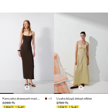
Kare yaka aksesuarlı maxi elbise
U yaka büzgü detaylı elbise
+ 2
3.090
TL
2.790
TL
%40
%40
1.854
TL
1.674
TL