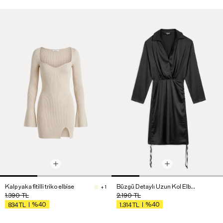
Kalp yaka fitilli triko elbise
Büzgü Detaylı Uzun Kol Elbise
+ 1
1.390
TL
2.190
TL
%40
%40
834
TL
1.314
TL