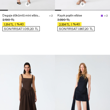
Degaje dökümlü mini elbise - Premium Edition
Kayık poplin elbise
+ 2
+ 2
2.190
TL
3.890
TL
%40
%40
1.314
TL
2.334
TL
SON FIRSAT 1.051,20
TL
SON FIRSAT 1.867,20
TL