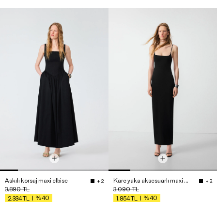
Askılı korsaj maxi elbise
Kare yaka aksesuarlı maxi elbise
+ 2
+ 2
3.890
TL
3.090
TL
%40
%40
2.334
TL
1.854
TL