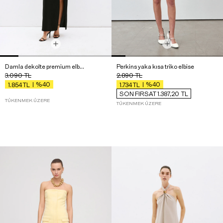
Damla dekolte premium elbise
Perkins yaka kısa triko elbise
3.090
TL
2.890
TL
%40
%40
1.854
TL
1.734
TL
SON FIRSAT 1.387,20
TL
TÜKENMEK ÜZERE
TÜKENMEK ÜZERE