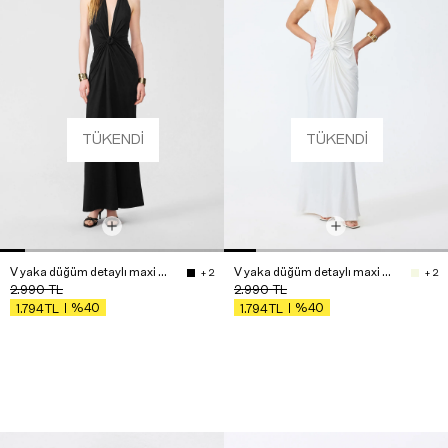
TÜKENDI
TÜKENDI
V yaka düğüm detaylı maxi elbise
V yaka düğüm detaylı maxi elbise
+ 2
+ 2
2.990
TL
2.990
TL
%40
%40
1.794
TL
1.794
TL