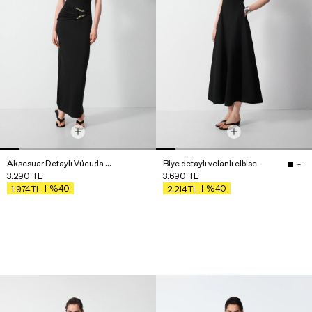
Aksesuar Detaylı Vücuda Oturan Maxi Elbise
Biye detaylı volanlı elbise
+ 1
3.290
TL
3.690
TL
%40
%40
1.974
TL
2.214
TL