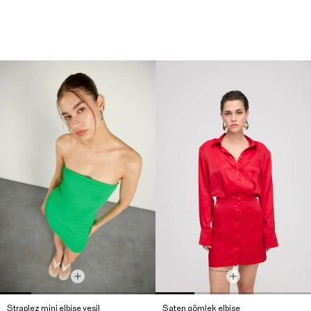
Straplez mini elbise yeşil
Saten gömlek elbise