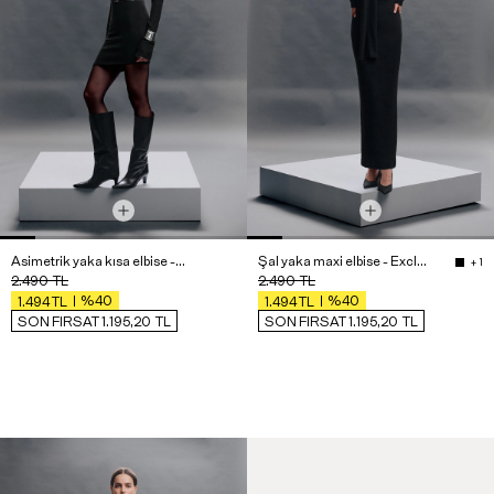
Asimetrik yaka kısa elbise - Exclusive Collection
Şal yaka maxi elbise - Exclusive Collection
+ 1
2.490
TL
2.490
TL
%40
%40
1.494
TL
1.494
TL
SON FIRSAT 1.195,20
TL
SON FIRSAT 1.195,20
TL