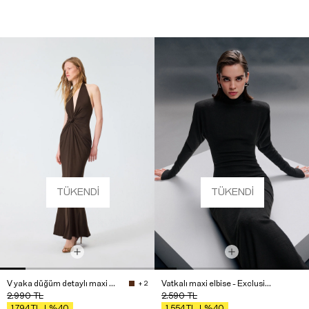
TÜKENDI
TÜKENDI
V yaka düğüm detaylı maxi elbise
Vatkalı maxi elbise - Exclusive Collection
+ 2
2.990
TL
2.590
TL
%40
%40
1.794
TL
1.554
TL