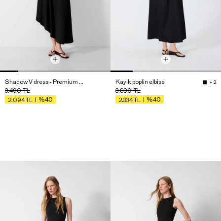
Shadow V dress - Premium Edition
Kayık poplin elbise
+ 2
3.490
TL
3.890
TL
%40
%40
2.094
TL
2.334
TL