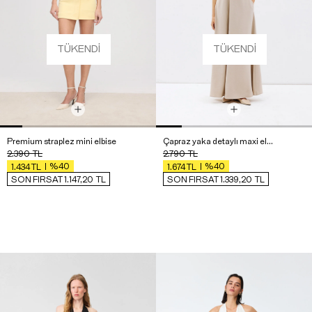
TÜKENDI
TÜKENDI
Premium straplez mini elbise
Çapraz yaka detaylı maxi elbise
2.390
TL
2.790
TL
%40
%40
1.434
TL
1.674
TL
SON FIRSAT 1.147,20
TL
SON FIRSAT 1.339,20
TL