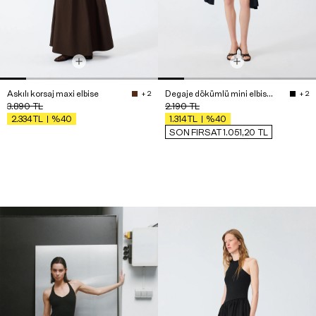
Askılı korsaj maxi elbise
Degaje dökümlü mini elbise - Premium Edition
+ 2
+ 2
3.890
TL
2.190
TL
%40
%40
2.334
TL
1.314
TL
SON FIRSAT 1.051,20
TL