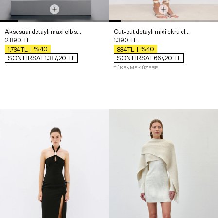
Aksesuar detaylı maxi elbise - Exclusive Collection
Cut-out detaylı midi ekru elbise
2.890
TL
1.390
TL
%40
%40
1.734
TL
834
TL
SON FIRSAT 1.387,20
TL
SON FIRSAT 667,20
TL
TÜKENMEK ÜZERE