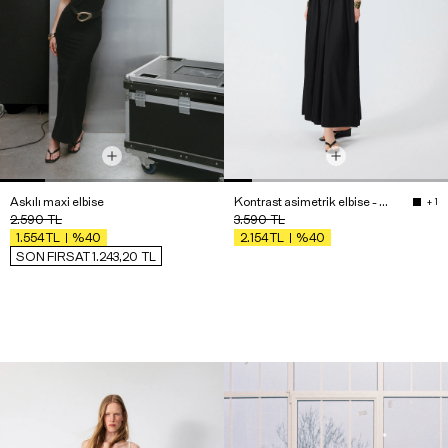
Askılı maxi elbise
Kontrast asimetrik elbise - Premium Edition
+ 1
2.590
TL
3.590
TL
%40
%40
1.554
TL
2.154
TL
SON FIRSAT 1.243,20
TL