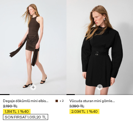
Degaje dökümlü mini elbise - Premium Edition
Vücuda oturan mini gömlek elbise
+ 2
2.190
TL
3.390
TL
%40
%40
1.314
TL
2.034
TL
SON FIRSAT 1.051,20
TL