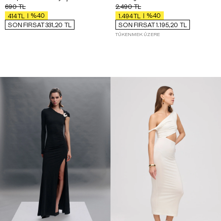
690
TL
2.490
TL
%40
%40
414
TL
1.494
TL
SON FIRSAT 331,20
TL
SON FIRSAT 1.195,20
TL
TÜKENMEK ÜZERE