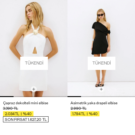
TÜKENDI
TÜKENDI
Çapraz dekolteli mini elbise
Asimetrik yaka drapeli elbise
3.390
TL
2.990
TL
%40
%40
2.034
TL
1.794
TL
SON FIRSAT 1.627,20
TL