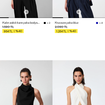
Kalın askılı kare yaka bodysuit
Kruvaze yaka bluz
+ 2
+ 4
1.590
TL
2.090
TL
%40
%40
954
TL
1.254
TL