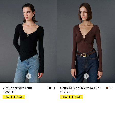
V Yaka asimetrik bluz
Uzun kollu derin V yaka bluz
+ 1
+ 1
1.290
TL
1.390
TL
%40
%40
774
TL
834
TL