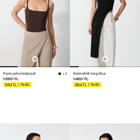
Kare yaka bodysuit
Asimetrik long bluz
+ 2
1.590
TL
1.490
TL
%40
%40
954
TL
894
TL