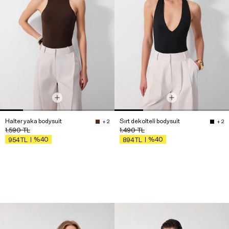
Halter yaka bodysuit
Sırt dekolteli bodysuit
+ 2
+ 2
1.590
TL
1.490
TL
%40
%40
954
TL
894
TL