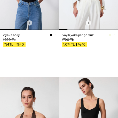
V yaka body
Kayık yaka panço bluz
+ 1
+ 1
1.290
TL
1.790
TL
%40
%40
774
TL
1.074
TL