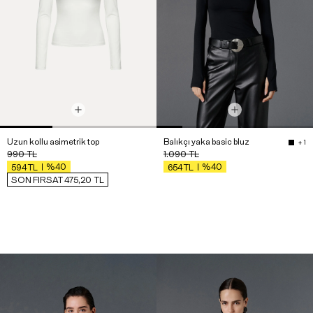
Uzun kollu asimetrik top
Balıkçı yaka basic bluz
+ 1
990
TL
1.090
TL
%40
%40
594
TL
654
TL
SON FIRSAT 475,20
TL