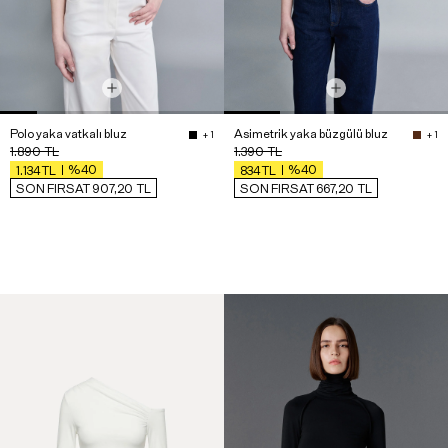
Polo yaka vatkalı bluz
Asimetrik yaka büzgülü bluz
+ 1
+ 1
1.890
TL
1.390
TL
%40
%40
1.134
TL
834
TL
SON FIRSAT 907,20
TL
SON FIRSAT 667,20
TL