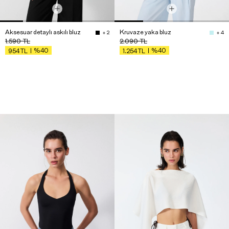
Aksesuar detaylı askılı bluz
Kruvaze yaka bluz
+ 2
+ 4
1.590
TL
2.090
TL
%40
%40
954
TL
1.254
TL