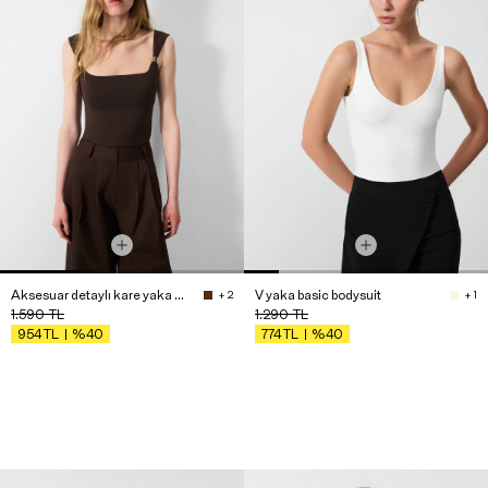
Aksesuar detaylı kare yaka bluz
V yaka basic bodysuit
+ 2
+ 1
1.590
TL
1.290
TL
%40
%40
954
TL
774
TL