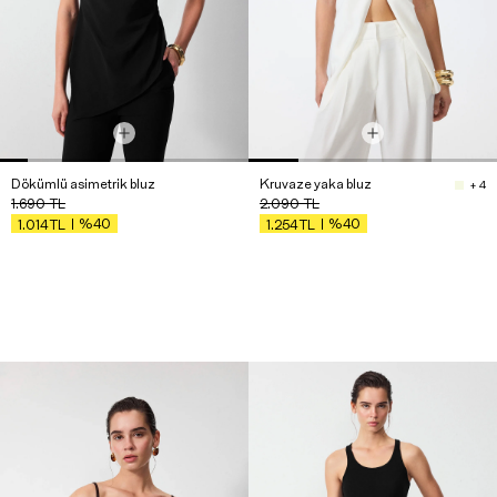
Dökümlü asimetrik bluz
Kruvaze yaka bluz
+ 4
1.690
TL
2.090
TL
%40
%40
1.014
TL
1.254
TL