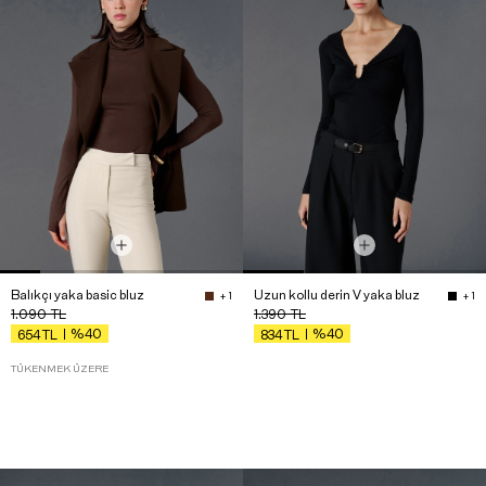
Balıkçı yaka basic bluz
Uzun kollu derin V yaka bluz
+ 1
+ 1
1.090
TL
1.390
TL
%40
%40
654
TL
834
TL
TÜKENMEK ÜZERE