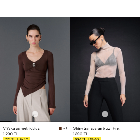
V Yaka asimetrik bluz
Shiny transparan bluz - Premium Collection
+ 1
1.290
TL
1.390
TL
%40
%40
774
TL
834
TL