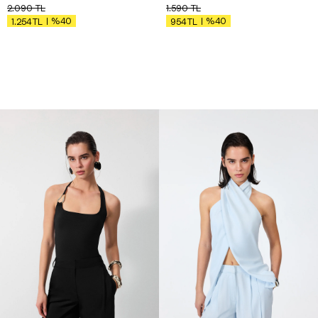
2.090
TL
1.590
TL
%40
%40
1.254
TL
954
TL