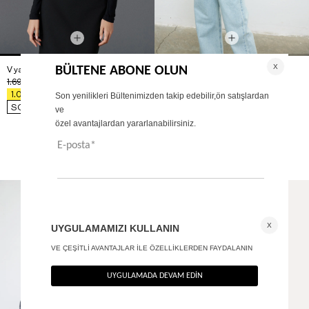
V yaka toka detaylı bluz
Drapeli Top - Premıum Collectıon
+ 1
1.690
TL
990
TL
%40
%40
1.014
TL
594
TL
SON FIRSAT 811,20
TL
SON FIRSAT 475,20
TL