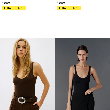
1.690
TL
1.690
TL
%40
%40
1.014
TL
1.014
TL