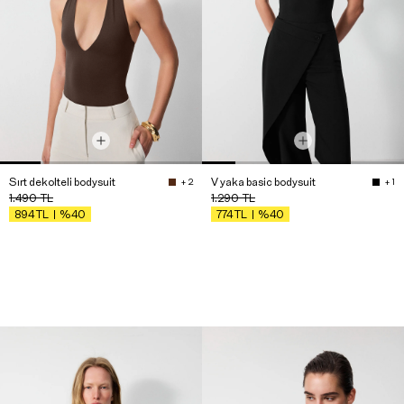
Sırt dekolteli bodysuit
V yaka basic bodysuit
+ 2
+ 1
1.490
TL
1.290
TL
%40
%40
894
TL
774
TL