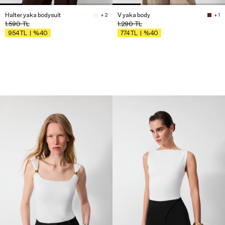
Halter yaka bodysuit
V yaka body
+ 2
+ 1
1.590
TL
1.290
TL
%40
%40
954
TL
774
TL