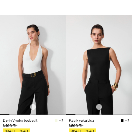
Derin V yaka bodysuit
Kayık yaka bluz
+ 2
+ 2
1.490
TL
1.590
TL
%40
%40
894
TL
954
TL