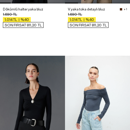
Dökümlü halter yaka bluz
V yaka toka detaylı bluz
+ 1
1.690
TL
1.690
TL
%40
%40
1.014
TL
1.014
TL
SON FIRSAT 811,20
TL
SON FIRSAT 811,20
TL