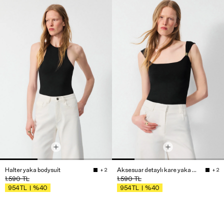
Halter yaka bodysuit
Aksesuar detaylı kare yaka bluz
+ 2
+ 2
1.590
TL
1.590
TL
%40
%40
954
TL
954
TL