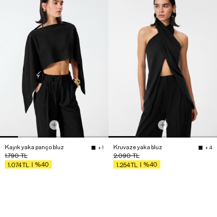
Kayık yaka panço bluz
Kruvaze yaka bluz
+ 1
+ 4
1.790
TL
2.090
TL
%40
%40
1.074
TL
1.254
TL