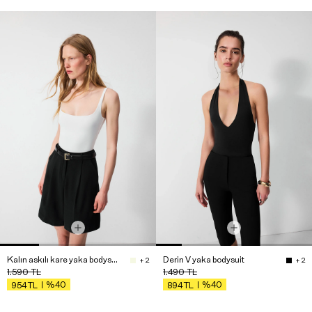
Kalın askılı kare yaka bodysuit
Derin V yaka bodysuit
+ 2
+ 2
1.590
TL
1.490
TL
%40
%40
954
TL
894
TL