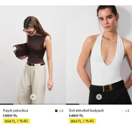
Kayık yaka bluz
Sırt dekolteli bodysuit
+ 2
+ 2
1.590
TL
1.490
TL
%40
%40
954
TL
894
TL