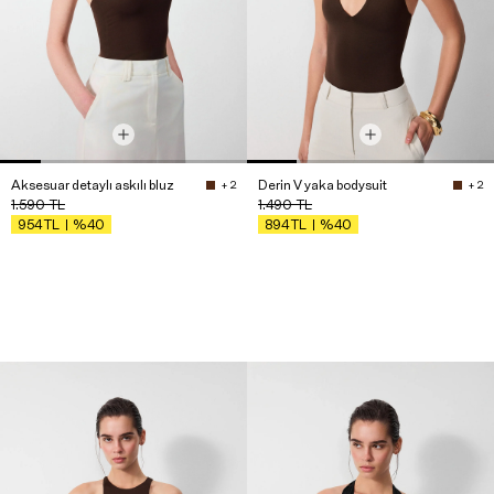
Aksesuar detaylı askılı bluz
Derin V yaka bodysuit
+ 2
+ 2
1.590
TL
1.490
TL
%40
%40
954
TL
894
TL