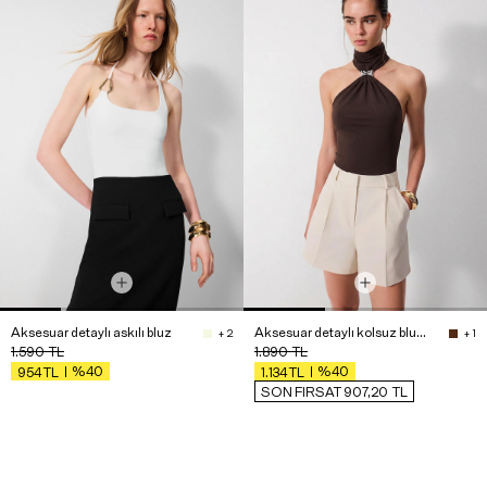
Aksesuar detaylı askılı bluz
Aksesuar detaylı kolsuz bluz - Premium Collection
+ 2
+ 1
1.590
TL
1.890
TL
%40
%40
954
TL
1.134
TL
SON FIRSAT 907,20
TL