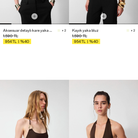
Aksesuar detaylı kare yaka bluz
Kayık yaka bluz
+ 2
+ 2
1.590
TL
1.590
TL
%40
%40
954
TL
954
TL