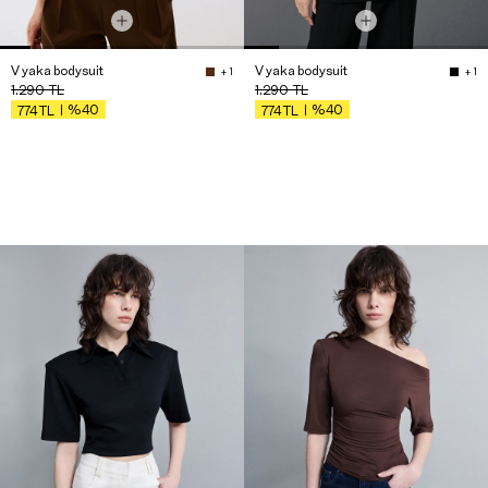
V yaka bodysuit
V yaka bodysuit
+ 1
+ 1
1.290
TL
1.290
TL
%40
%40
774
TL
774
TL