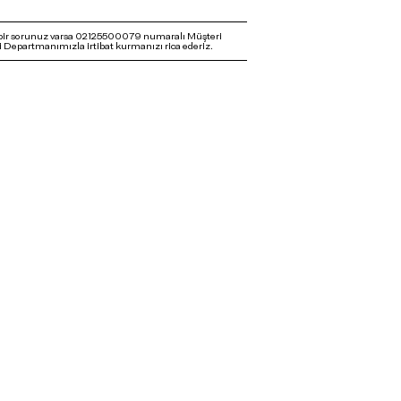
bir sorunuz varsa 02125500079 numaralı Müşteri
 Departmanımızla irtibat kurmanızı rica ederiz.