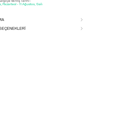
rgoya Veriliş Tarihi :
, Pazartesi - 11 Ağustos, Salı
MA
SEÇENEKLERİ