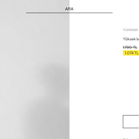
ARA
TÜKENDI
Yüksek be
1.790
TL
1.074
TL