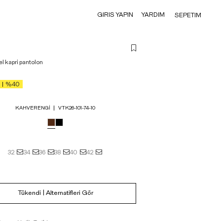
GIRIS YAPIN
YARDIM
SEPETIM
l kapri pantolon
%40
KAHVERENGI
VTK26-101-74-10
32
34
36
38
40
42
Tükendi | Alternatifleri Gör