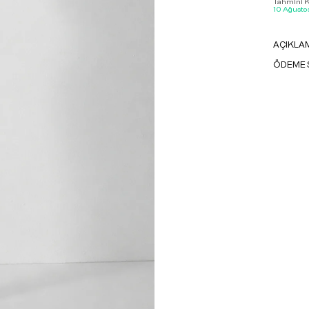
Tahmini Ka
10 Ağustos
AÇIKLA
ÖDEME 