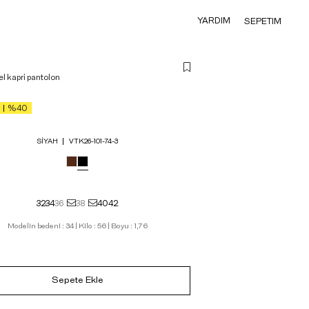
YARDIM
SEPETIM
l kapri pantolon
%40
SIYAH
VTK26-101-74-3
32
34
36
38
40
42
Modelin bedeni : 34 | Kilo : 56 | Boyu : 1,76
Sepete Ekle