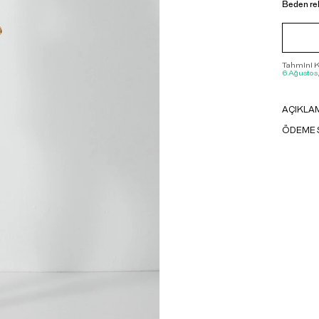
Beden re
Tahmini Ka
6 Ağustos
AÇIKLA
ÖDEME 