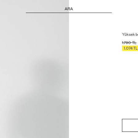
ARA
Yüksek be
1.790
TL
1.074
TL