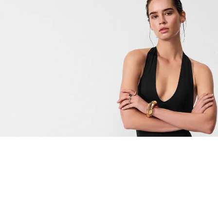
EŞLEŞTİR