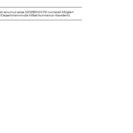
bir sorunuz varsa 02125500079 numaralı Müşteri
 Departmanımızla irtibat kurmanızı rica ederiz.