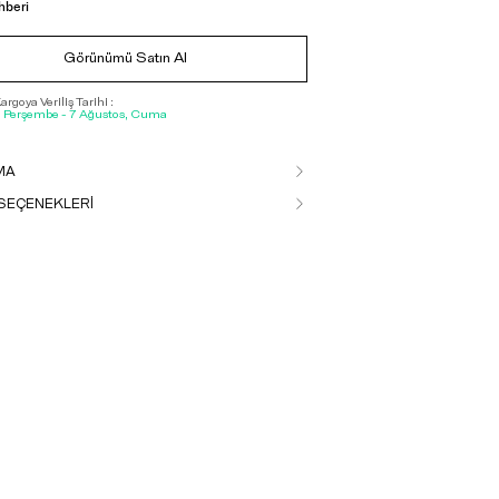
hberi
Görünümü Satın Al
rgoya Veriliş Tarihi :
, Perşembe - 7 Ağustos, Cuma
MA
SEÇENEKLERİ