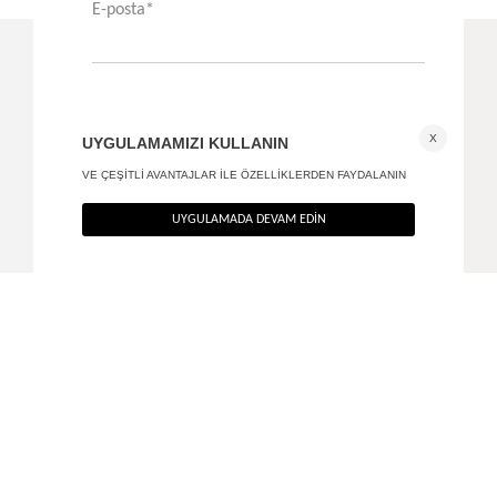
Flared Bol Paça Jean
High waist mom jean
+ 2
2.690
TL
1.290
TL
%40
%40
1.614
TL
774
TL
SON FIRSAT 619,20
TL