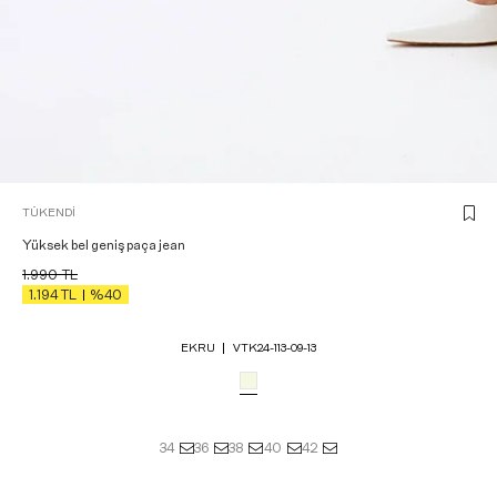
TÜKENDI
Yüksek bel geniş paça jean
1.990
TL
1.194
TL
%40
EKRU
VTK24-113-09-13
34
36
38
40
42