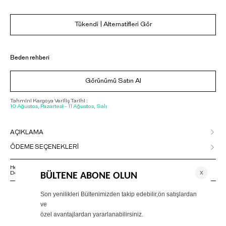
Tükendi | Alternatifleri Gör
Beden rehberi
Görünümü Satın Al
Tahmini Kargoya Veriliş Tarihi :
10 Ağustos, Pazartesi - 11 Ağustos, Salı
AÇIKLAMA
ÖDEME SEÇENEKLERİ
Herhangi bir sorunuz varsa 02125500079 numaralı Müşteri Hizmetleri
Departmanımızla irtibat kurmanızı rica ederiz.
ÖNERİLENLER