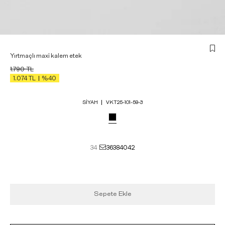
Yırtmaçlı maxi kalem etek
1.790
TL
1.074
TL
%40
SIYAH
VKT25-101-59-3
34
36
38
40
42
Sepete Ekle