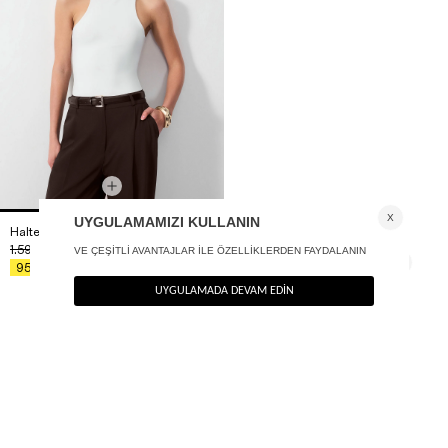
Halter yaka bodysuit
+ 2
1.590
TL
%40
954
TL
ÖNERİLENLER