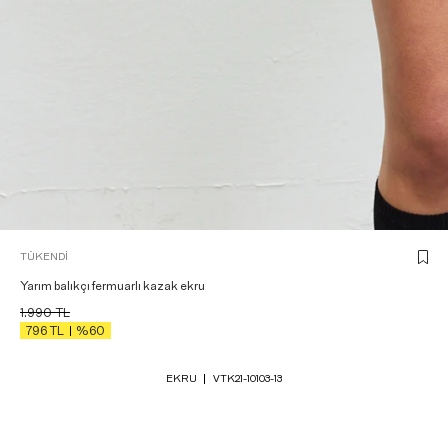
TÜKENDI
Yarım balıkçı fermuarlı kazak ekru
1.990
TL
796
TL
%60
EKRU
VTK21-10103-13