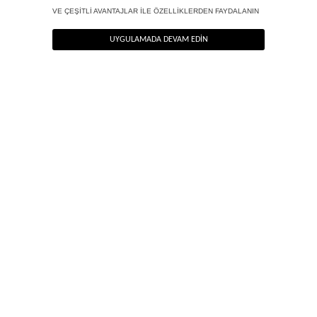
ANA SAYFA
YARIM BALIKÇI FERMUARLI KAZAK EKRU
YENİ
BLUZ |
CEKET |
PALAZZO
PANTOLON
JEAN
ELBİSE
SEZON
TOP
BLAZER
PANTOLON
NEWSLETTER
Haber bültenimize kolayca kaydolun, en güzel haberlerimizi ilk siz öğrenin!
HEMEN KAYIT OL