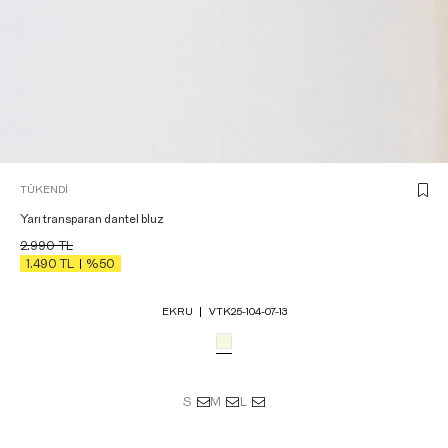
TÜKENDI
Yarı transparan dantel bluz
2.990
TL
1.490
TL
%50
EKRU
VTK25-104-07-13
S
M
L