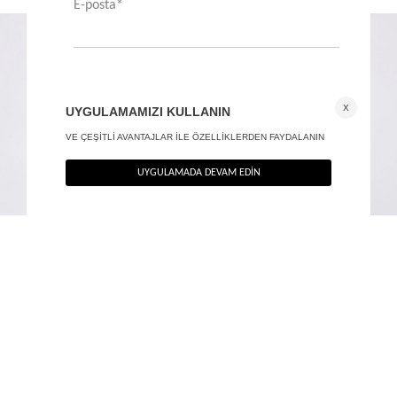
Beli bağlamalı kruvaze yelek
Fermuarlı gömlek - Premium Edition
+ 1
2.290
TL
1.790
TL
%40
%40
1.374
TL
1.074
TL
SON FIRSAT 1.099,20
TL