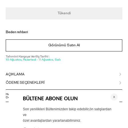
Tükendi
Beden rehberi
Görünümü Satın Al
Tahmini Kargoya Veriliş Tarihi :
10 Ağustos, Pazartesi - 11 Ağustos, Salı
AÇIKLAMA
ÖDEME SEÇENEKLERİ
Herhangi bir sorunuz varsa 02125500079 numaralı Müşteri Hizmetleri
Departmanımızla irtibat kurmanızı rica ederiz.
ÖNERİLENLER