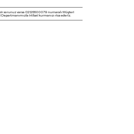
bir sorunuz varsa 02125500079 numaralı Müşteri
 Departmanımızla irtibat kurmanızı rica ederiz.