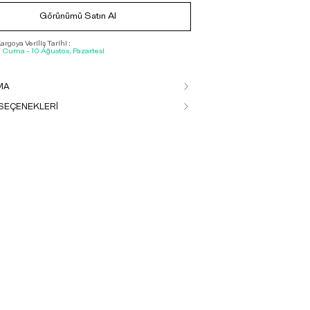
Görünümü Satın Al
rgoya Veriliş Tarihi :
, Cuma - 10 Ağustos, Pazartesi
MA
SEÇENEKLERİ