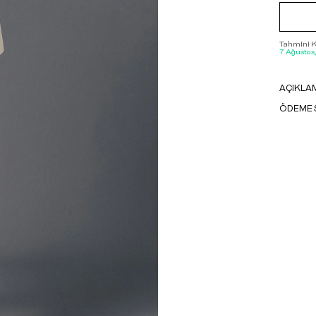
Tahmini Ka
7 Ağustos
AÇIKLA
ÖDEME 