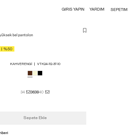
GIRIS YAPIN
YARDIM
SEPETIM
yüksek bel pantolon
%50
KAHVERENGI
VTK24-112-37-10
34
36
38
40
Sepete Ekle
hberi