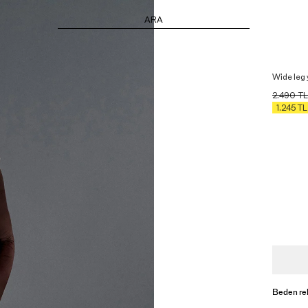
ARA
Wide leg 
2.490
TL
1.245
TL
Beden re