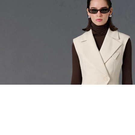
EŞLEŞTİR