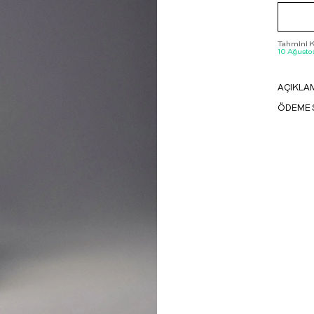
Tahmini Ka
10 Ağustos
AÇIKLA
ÖDEME 