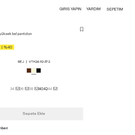
GIRIS YAPIN
YARDIM
SEPETIM
yüksek bel pantolon
%40
BEJ
VTK24-112-37-2
34
36
38
40
42
44
Sepete Ekle
hberi