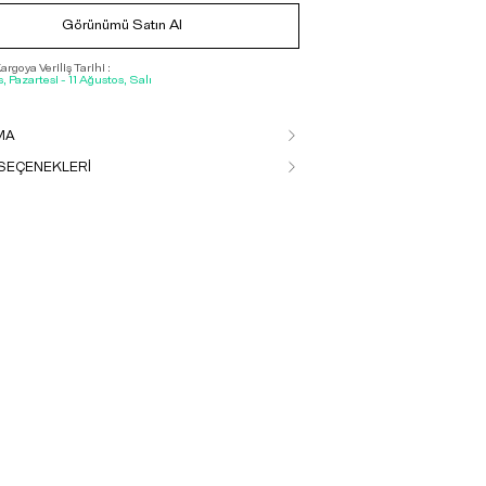
Görünümü Satın Al
rgoya Veriliş Tarihi :
, Pazartesi - 11 Ağustos, Salı
MA
SEÇENEKLERİ