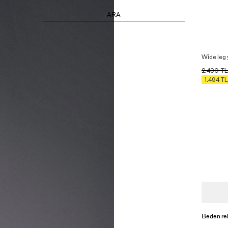
ARA
Wide leg 
2.490
TL
1.494
TL
Beden re