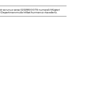
bir sorunuz varsa 02125500079 numaralı Müşteri
 Departmanımızla irtibat kurmanızı rica ederiz.