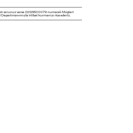
bir sorunuz varsa 02125500079 numaralı Müşteri
 Departmanımızla irtibat kurmanızı rica ederiz.