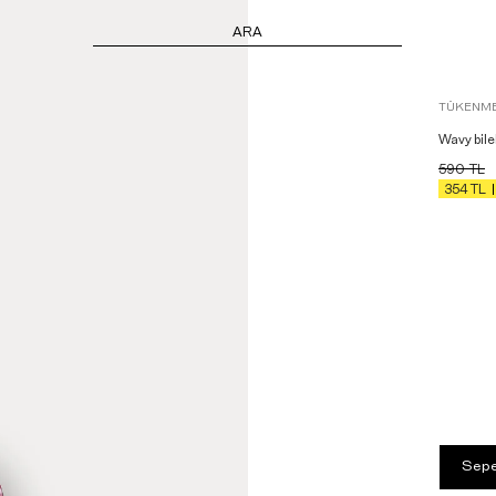
ARA
TÜKENME
Wavy bile
590
TL
354
TL
Sepe