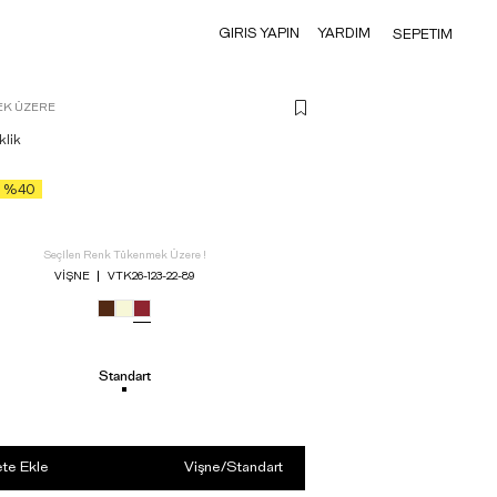
GIRIS YAPIN
YARDIM
SEPETIM
K ÜZERE
klik
%40
Seçilen Renk Tükenmek Üzere !
VIŞNE
VTK26-123-22-89
Standart
te Ekle
Vişne
/
Standart