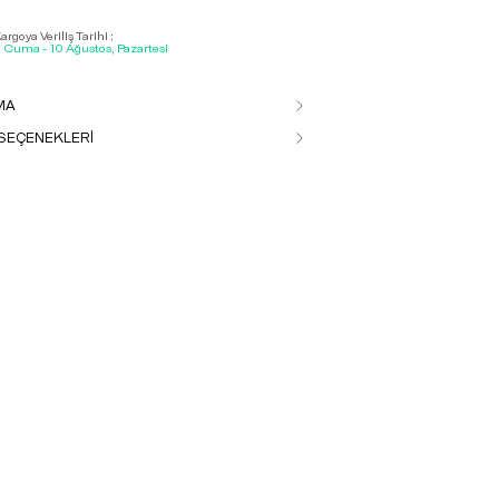
rgoya Veriliş Tarihi :
, Cuma - 10 Ağustos, Pazartesi
MA
SEÇENEKLERİ