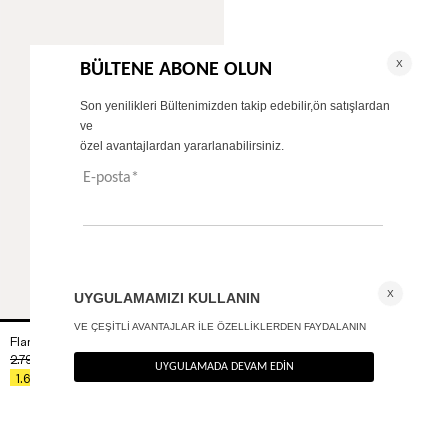
Flare fit kumaş pantolon
+ 2
2.790
TL
%40
1.674
TL