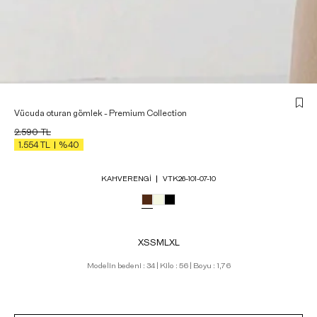
Vücuda oturan gömlek - Premium Collection
2.590
TL
1.554
TL
%40
KAHVERENGI
VTK26-101-07-10
XS
S
M
L
XL
Modelin bedeni : 34 | Kilo : 56 | Boyu : 1,76