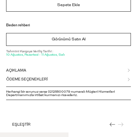
Sepete Ekle
Beden rehberi
Görünümü Satın Al
Tahmini Kargoya Veriliş Tarihi :
10 Ağustos, Pazartesi - 11 Ağustos, Salı
AÇIKLAMA
ÖDEME SEÇENEKLERİ
Herhangi bir sorunuz varsa 02125500079 numaralı Müşteri Hizmetleri
Departmanımızla irtibat kurmanızı rica ederiz.
EŞLEŞTİR