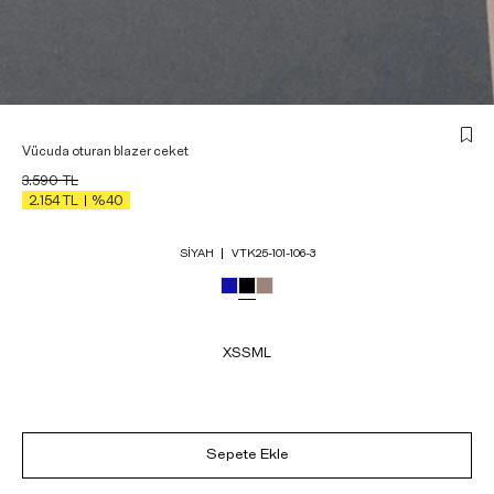
Vücuda oturan blazer ceket
3.590
TL
2.154
TL
%40
SIYAH
VTK25-101-106-3
XS
S
M
L
Sepete Ekle