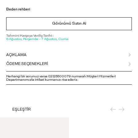
Beden rehberi
Görünümü Satın Al
Tahmini Kargoya Veriliş Tarihi :
6 Ağustos, Perşembe - 7 Ağustos, Cuma
AÇIKLAMA
ÖDEME SEÇENEKLERİ
Herhangi bir sorunuz varsa 02125500079 numaralı Müşteri Hizmetleri
Departmanımızla irtibat kurmanızı rica ederiz.
EŞLEŞTİR