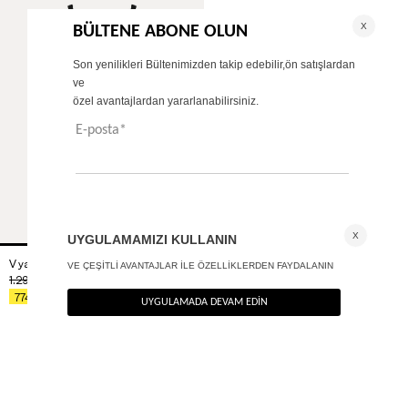
V yaka bodysuit
+ 1
1.290
TL
%40
774
TL