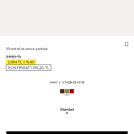
Vivant el ve omuz çantası
3.990
TL
2.394
TL
%40
SON FIRSAT 1.915,20
TL
HAKI
VTK26-121-07-18
Standart