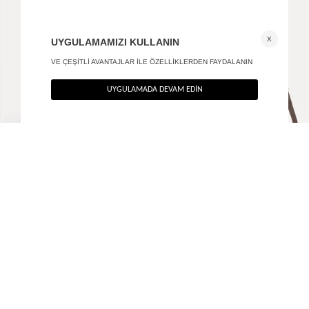
Vivant el ve omuz çantası
Velora hakiki süet çanta
+ 2
3.990
TL
4.390
TL
%40
%40
2.394
TL
2.634
TL
SON FIRSAT 1.915,20
TL
SON FIRSAT 2.107,20
TL