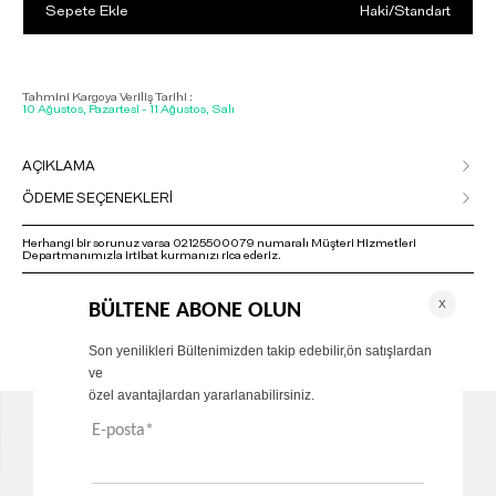
Sepete Ekle
Haki
/
Standart
Tahmini Kargoya Veriliş Tarihi :
10 Ağustos, Pazartesi - 11 Ağustos, Salı
AÇIKLAMA
ÖDEME SEÇENEKLERİ
Herhangi bir sorunuz varsa 02125500079 numaralı Müşteri Hizmetleri
Departmanımızla irtibat kurmanızı rica ederiz.
ÖNERİLENLER