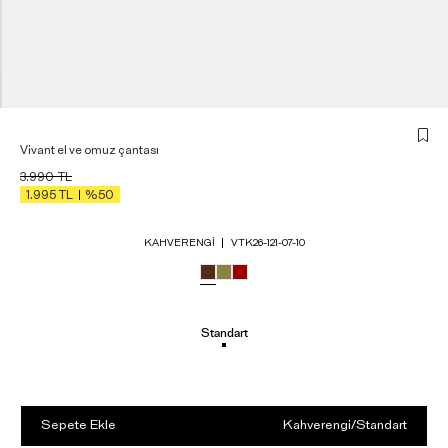
Vivant el ve omuz çantası
3.990
TL
1.995
TL
%50
KAHVERENGI
VTK26-121-07-10
Standart
Sepete Ekle
Kahverengi
/
Standart