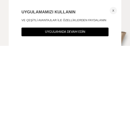
Soul el ve omuz çantası
Brave baget omuz çantası
+ 2
+ 2
1.390
TL
1.490
TL
%50
%40
695
TL
894
TL
ANA SAYFA
AKSESUAR
VIVANT EL VE OMUZ ÇANTASI