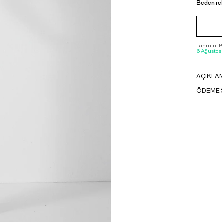
Beden re
Tahmini Ka
6 Ağustos
AÇIKLA
ÖDEME 