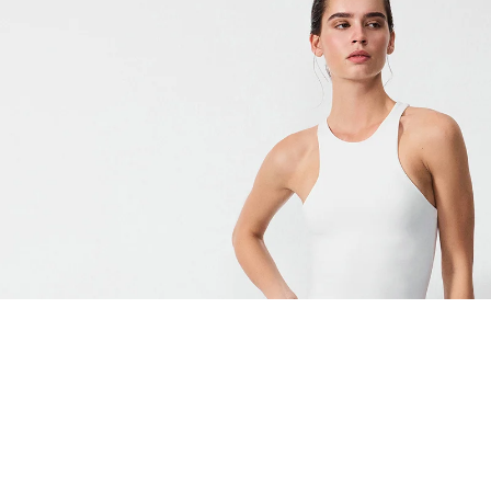
EŞLEŞTİR