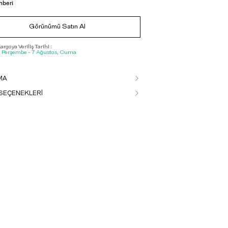
hberi
Görünümü Satın Al
rgoya Veriliş Tarihi :
, Perşembe - 7 Ağustos, Cuma
MA
SEÇENEKLERİ