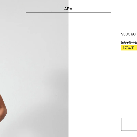
ARA
V305 80`s
2.890
TL
1.734
TL