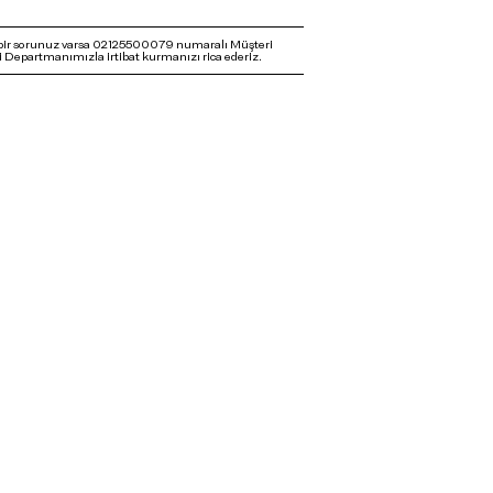
bir sorunuz varsa 02125500079 numaralı Müşteri
 Departmanımızla irtibat kurmanızı rica ederiz.