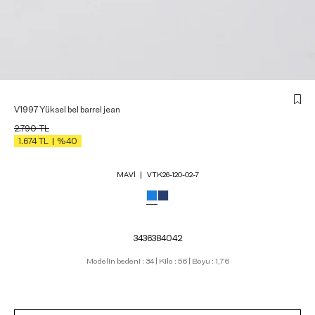
V1997 Yüksel bel barrel jean
2.790
TL
1.674
TL
%40
MAVI
VTK26-120-02-7
34
36
38
40
42
Modelin bedeni : 34 | Kilo : 56 | Boyu : 1,76