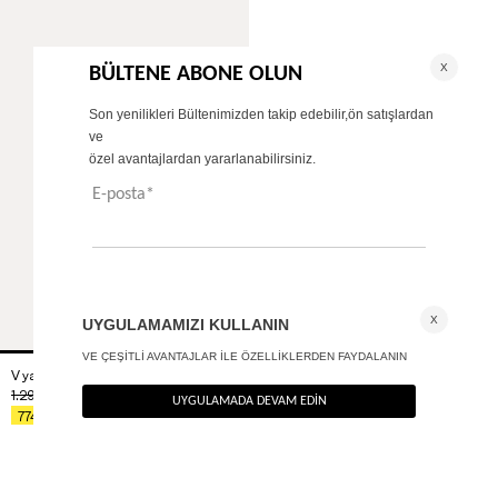
V yaka body
+ 1
1.290
TL
%40
774
TL