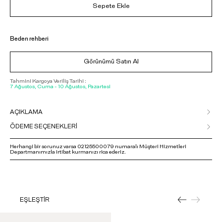
Sepete Ekle
Beden rehberi
Görünümü Satın Al
Tahmini Kargoya Veriliş Tarihi :
7 Ağustos, Cuma - 10 Ağustos, Pazartesi
AÇIKLAMA
ÖDEME SEÇENEKLERİ
Herhangi bir sorunuz varsa 02125500079 numaralı Müşteri Hizmetleri
Departmanımızla irtibat kurmanızı rica ederiz.
EŞLEŞTİR