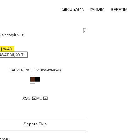
GIRIS YAPIN
YARDIM
SEPETIM
ka detaylı bluz
%40
RSAT 811,20
TL
KAHVERENGI
VTK25-101-95-10
XS
S
M
L
Sepete Ekle
hberi