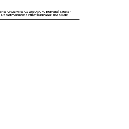
bir sorunuz varsa 02125500079 numaralı Müşteri
 Departmanımızla irtibat kurmanızı rica ederiz.