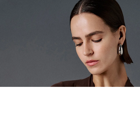
EŞLEŞTİR