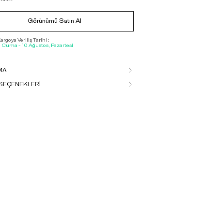
Görünümü Satın Al
rgoya Veriliş Tarihi :
, Cuma - 10 Ağustos, Pazartesi
MA
SEÇENEKLERİ