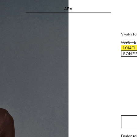
ARA
V yaka to
1.690
TL
1.014
TL
SON FI
Beden re