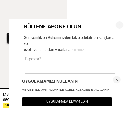
Metal tokalı deri kemer
+ 1
850
TL
%40
510
TL