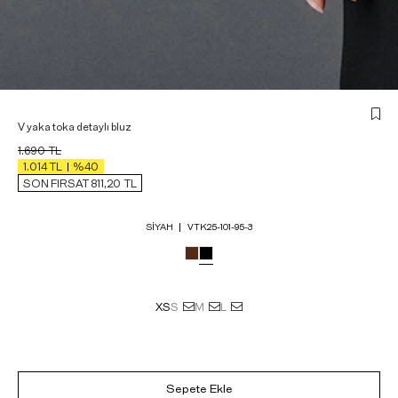
V yaka toka detaylı bluz
1.690
TL
1.014
TL
%40
SON FIRSAT 811,20
TL
SIYAH
VTK25-101-95-3
XS
S
M
L
Sepete Ekle