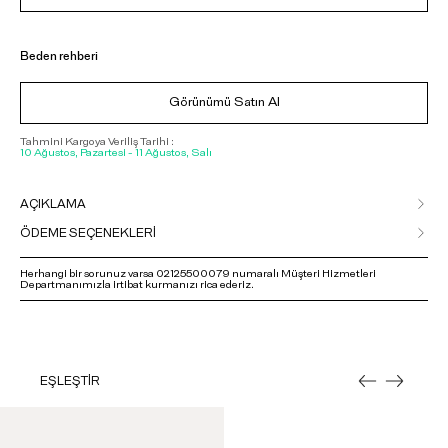
Beden rehberi
Görünümü Satın Al
Tahmini Kargoya Veriliş Tarihi :
10 Ağustos, Pazartesi - 11 Ağustos, Salı
AÇIKLAMA
ÖDEME SEÇENEKLERİ
Herhangi bir sorunuz varsa 02125500079 numaralı Müşteri Hizmetleri
Departmanımızla irtibat kurmanızı rica ederiz.
EŞLEŞTİR