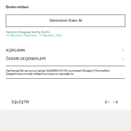
Beden rehberi
Görünümü Satın Al
Tahmini Kargoya Veriliş Tarihi :
10 Ağustos, Pazartesi - 11 Ağustos, Salı
AÇIKLAMA
ÖDEME SEÇENEKLERİ
Herhangi bir sorunuz varsa 02125500079 numaralı Müşteri Hizmetleri
Departmanımızla irtibat kurmanızı rica ederiz.
EŞLEŞTİR