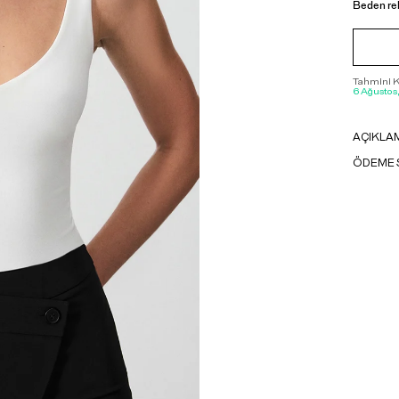
Beden re
Tahmini Ka
6 Ağustos
AÇIKLA
ÖDEME 