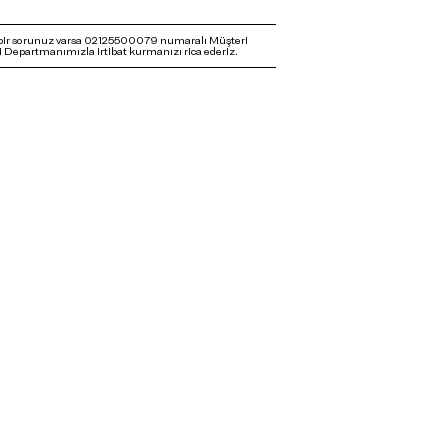
bir sorunuz varsa 02125500079 numaralı Müşteri
 Departmanımızla irtibat kurmanızı rica ederiz.