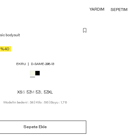
YARDIM
SEPETIM
sic bodysuit
%40
EKRU
D-SAME-298-13
XS
S
M
L
XL
Modelin bedeni : 34 | Kilo : 56 | Boyu : 1,76
Sepete Ekle