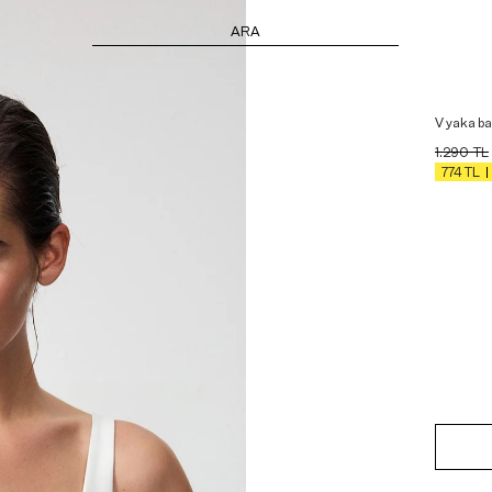
ARA
V yaka ba
1.290
TL
774
TL