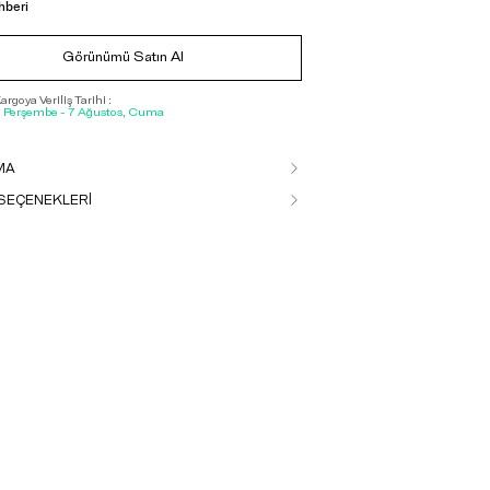
hberi
Görünümü Satın Al
rgoya Veriliş Tarihi :
, Perşembe - 7 Ağustos, Cuma
MA
SEÇENEKLERİ