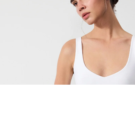
EŞLEŞTİR