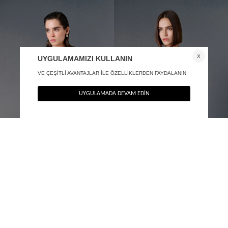
V Yaka asimetrik bluz
Uzun kollu derin V yaka bluz
+ 1
+ 1
1.290
TL
1.390
TL
%40
%40
774
TL
834
TL