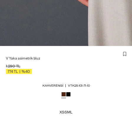
V Yaka asimetrik bluz
1.290
TL
774
TL
%40
KAHVERENGI
VTK25-101-71-10
XS
S
M
L