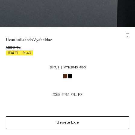
Uzun kollu derin V yaka bluz
1.390
TL
834
TL
%40
SIYAH
VTK25-101-73-3
XS
S
M
L
Sepete Ekle