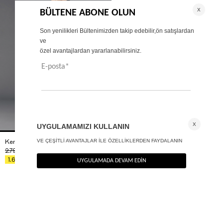
Kemerli wide leg pantolon
+ 1
2.790
TL
%40
1.674
TL