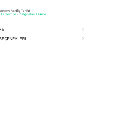
rgoya Veriliş Tarihi :
, Perşembe - 7 Ağustos, Cuma
MA
SEÇENEKLERİ