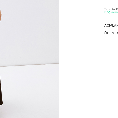
Tahmini Ka
6 Ağustos
AÇIKLA
ÖDEME 