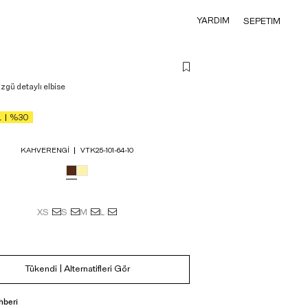
YARDIM
SEPETIM
zgü detaylı elbise
L
%30
KAHVERENGI
VTK25-101-64-10
XS
S
M
L
Tükendi | Alternatifleri Gör
hberi