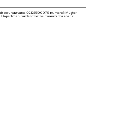
bir sorunuz varsa 02125500079 numaralı Müşteri
 Departmanımızla irtibat kurmanızı rica ederiz.