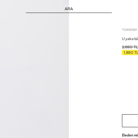
ARA
TÜKENDI
U yaka bü
2.690
TL
1.890
T
Beden re