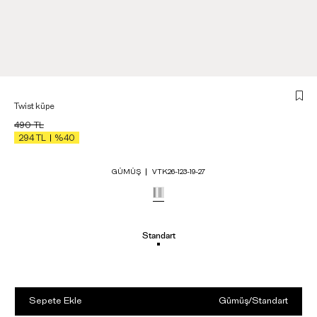
Twist küpe
490
TL
294
TL
%40
GÜMÜŞ
VTK26-123-19-27
Standart
Sepete Ekle
Gümüş
/
Standart