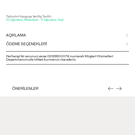
Tahmini Kargoya Veriliş Tarihi :
10 Ağustos, Pazartesi - 11 Ağustos, Salı
AÇIKLAMA
ÖDEME SEÇENEKLERİ
Herhangi bir sorunuz varsa 02125500079 numaralı Müşteri Hizmetleri
Departmanımızla irtibat kurmanızı rica ederiz.
ÖNERİLENLER