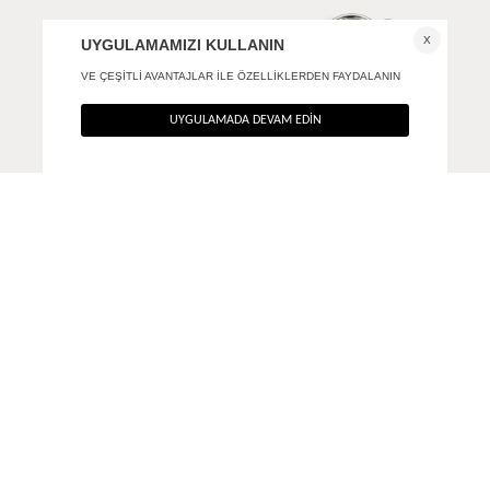
Twist küpe
Strata küpe
490
TL
490
TL
%40
%40
294
TL
294
TL
ANA SAYFA
AKSESUAR
TWIST KÜPE