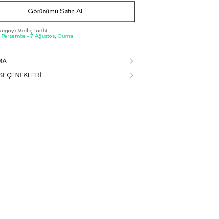
Görünümü Satın Al
rgoya Veriliş Tarihi :
, Perşembe - 7 Ağustos, Cuma
MA
SEÇENEKLERİ