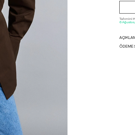
Tahmini Ka
6 Ağustos
AÇIKLA
ÖDEME 