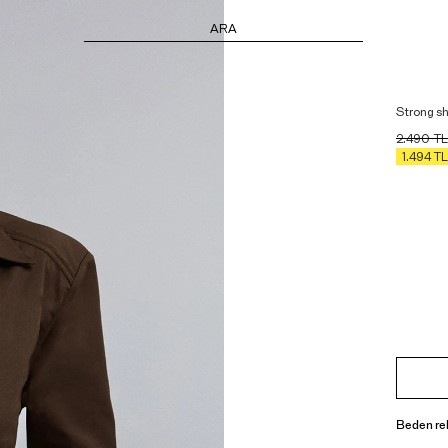
ARA
Strong s
2.490
TL
1.494
TL
Beden re