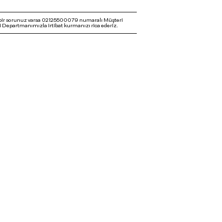
bir sorunuz varsa 02125500079 numaralı Müşteri
 Departmanımızla irtibat kurmanızı rica ederiz.