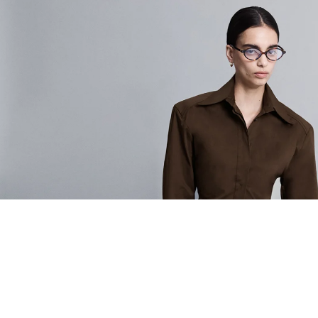
EŞLEŞTİR