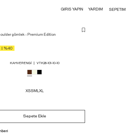
GIRIS YAPIN
YARDIM
SEPETIM
houlder gömlek - Premium Edition
%40
KAHVERENGI
VTK26-101-10-10
XS
S
M
L
XL
Sepete Ekle
hberi