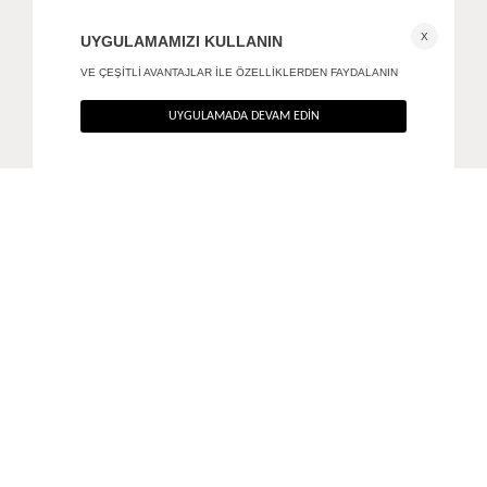
Root reçine küpe
Ripples gümüş küpe
490
TL
490
TL
%40
%40
294
TL
294
TL
TÜKENMEK ÜZERE
ANA SAYFA
AKSESUAR
STRATA KÜPE