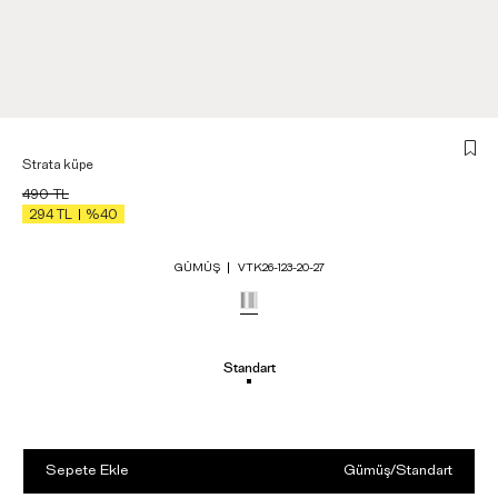
Strata küpe
490
TL
294
TL
%40
GÜMÜŞ
VTK26-123-20-27
Standart
Sepete Ekle
Gümüş
/
Standart