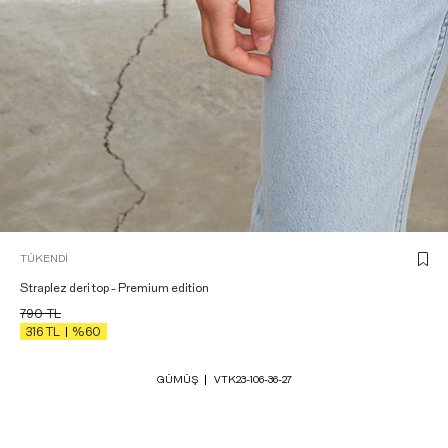
TÜKENDI
Straplez deri top - Premium edition
790
TL
316
TL
%60
GÜMÜŞ
VTK23-106-36-27