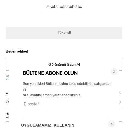
34
36
38
40
Tükendi
Beden rehberi
Görünümü Satın Al
Tahmini Kargoya Veriliş Tarihi :
7 Ağustos, Cuma - 10 Ağustos, Pazartesi
AÇIKLAMA
ÖDEME SEÇENEKLERİ
Herhangi bir sorunuz varsa 02125500079 numaralı Müşteri Hizmetleri
Departmanımızla irtibat kurmanızı rica ederiz.