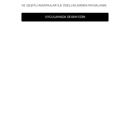
ANA SAYFA
STRAPLEZ DERI TOP - PREMIUM EDITION
YENİ
BLUZ |
CEKET |
PALAZZO
PANTOLON
JEAN
ELBİSE
SEZON
TOP
BLAZER
PANTOLON
NEWSLETTER
Haber bültenimize kolayca kaydolun, en güzel haberlerimizi ilk siz öğrenin!
HEMEN KAYIT OL