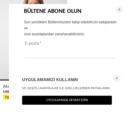
Aksesuar detaylı kare yaka bluz
+ 2
1.590
TL
%50
795
TL