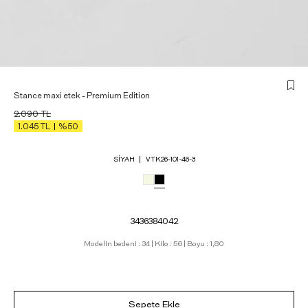
Stance maxi etek - Premium Edition
2.090
TL
1.045
TL
%50
SIYAH
VTK26-101-46-3
34
36
38
40
42
Modelin bedeni : 34 | Kilo : 56 | Boyu : 1,80
Sepete Ekle