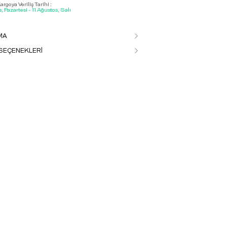
rgoya Veriliş Tarihi :
, Pazartesi - 11 Ağustos, Salı
MA
SEÇENEKLERİ