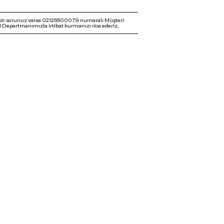
bir sorunuz varsa 02125500079 numaralı Müşteri
 Departmanımızla irtibat kurmanızı rica ederiz.