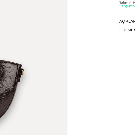
Tahmini Ka
10 Ağustos
AÇIKLA
ÖDEME 