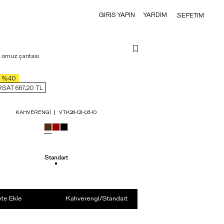
GIRIS YAPIN
YARDIM
SEPETIM
e omuz çantası
%40
RSAT 667,20
TL
KAHVERENGI
VTK26-121-03-10
Standart
te Ekle
Kahverengi
/
Standart