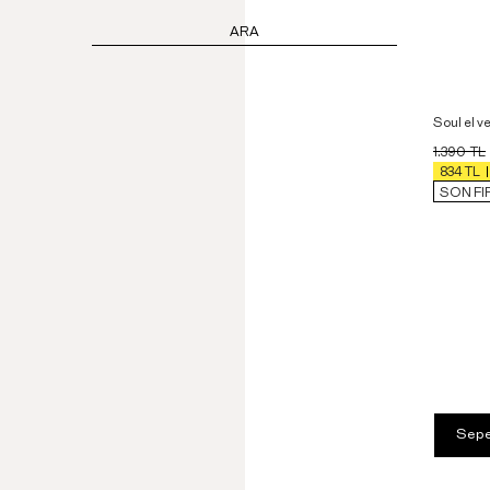
ARA
Soul el v
1.390
TL
834
TL
SON FI
Sepe