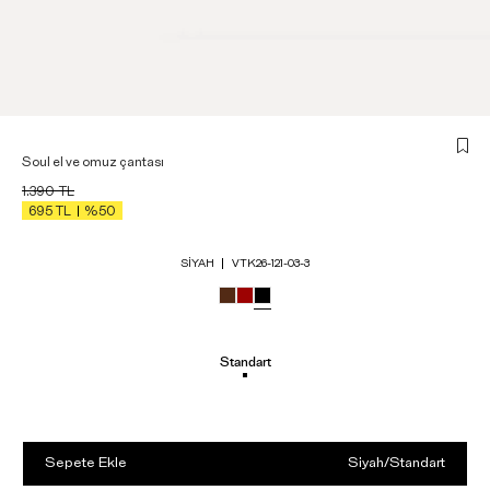
Soul el ve omuz çantası
1.390
TL
695
TL
%50
SIYAH
VTK26-121-03-3
Standart
Sepete Ekle
Siyah
/
Standart