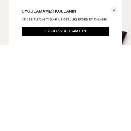
Soul el ve omuz çantası
Brave baget omuz çantası
+ 2
+ 2
1.390
TL
1.490
TL
%50
%40
695
TL
894
TL
ANA SAYFA
AKSESUAR
SOUL EL VE OMUZ ÇANTASI