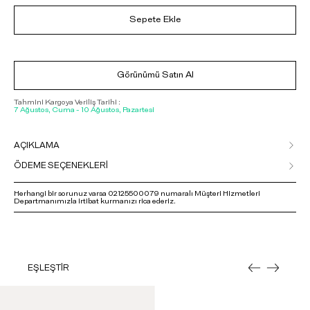
Sepete Ekle
Görünümü Satın Al
Tahmini Kargoya Veriliş Tarihi :
7 Ağustos, Cuma - 10 Ağustos, Pazartesi
AÇIKLAMA
ÖDEME SEÇENEKLERİ
Herhangi bir sorunuz varsa 02125500079 numaralı Müşteri Hizmetleri
Departmanımızla irtibat kurmanızı rica ederiz.
EŞLEŞTİR