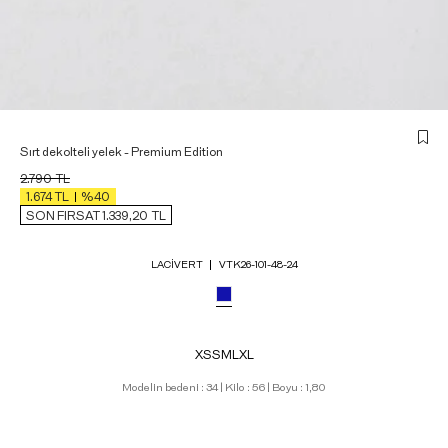
Sırt dekolteli yelek - Premium Edition
2.790
TL
1.674
TL
%40
SON FIRSAT 1.339,20
TL
LACIVERT
VTK26-101-48-24
XS
S
M
L
XL
Modelin bedeni : 34 | Kilo : 56 | Boyu : 1,80