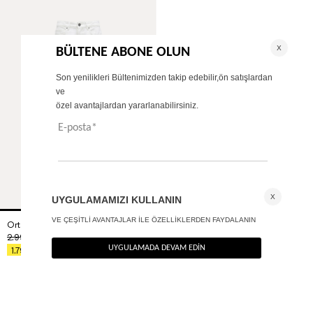
Orta belli straight jean
2.990
TL
%40
1.794
TL