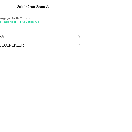
Görünümü Satın Al
rgoya Veriliş Tarihi :
, Pazartesi - 11 Ağustos, Salı
MA
SEÇENEKLERİ