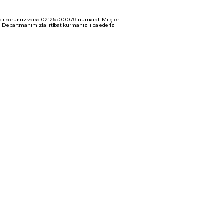
bir sorunuz varsa 02125500079 numaralı Müşteri
 Departmanımızla irtibat kurmanızı rica ederiz.