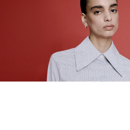
EŞLEŞTİR