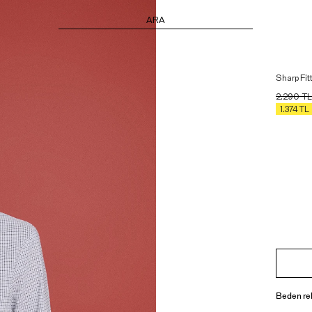
ARA
Sharp Fit
2.290
TL
1.374
TL
Beden re