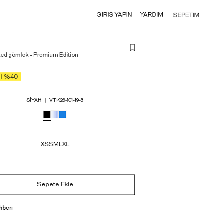
GIRIS YAPIN
YARDIM
SEPETIM
ted gömlek - Premium Edition
%40
SIYAH
VTK26-101-19-3
XS
S
M
L
XL
Sepete Ekle
hberi