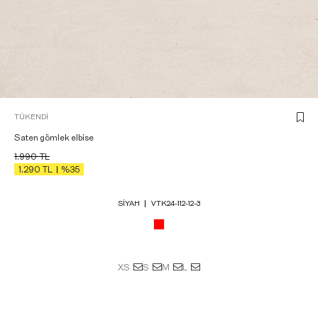
TÜKENDI
Saten gömlek elbise
1.990
TL
1.290
TL
%35
SIYAH
VTK24-112-12-3
XS
S
M
L