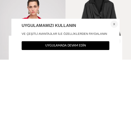
Saten gömlek elbise
Büzgü Detaylı Uzun Kol Elbise
2.490
TL
2.190
TL
%40
%40
1.494
TL
1.314
TL
SON FIRSAT 1.195,20
TL
TÜKENMEK ÜZERE