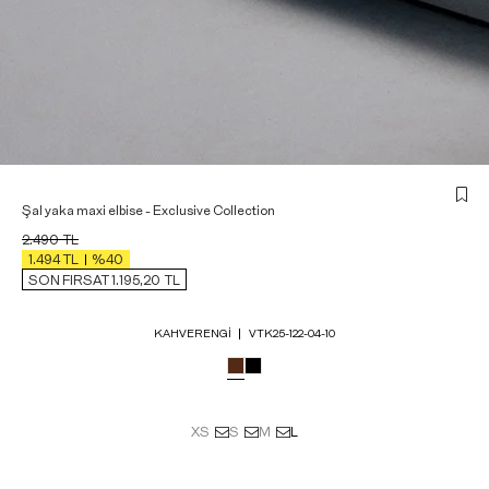
Şal yaka maxi elbise - Exclusive Collection
2.490
TL
1.494
TL
%40
SON FIRSAT 1.195,20
TL
KAHVERENGI
VTK25-122-04-10
XS
S
M
L