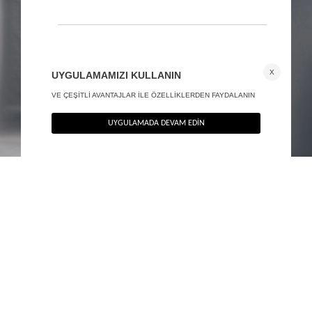
Halter yaka maxi elbise - Exclusive Collection
Sırt dekolteli mermaid maxi elbise - Exclusive Collection
2.390
TL
2.890
TL
%40
%40
1.434
TL
1.734
TL
SON FIRSAT 1.387,20
TL
TÜKENMEK ÜZERE