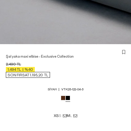
Şal yaka maxi elbise - Exclusive Collection
2.490
TL
1.494
TL
%40
SON FIRSAT 1.195,20
TL
SIYAH
VTK25-122-04-3
XS
S
M
L