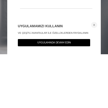
Halter yaka maxi elbise - Exclusive Collection
Sırt dekolteli mermaid maxi elbise - Exclusive Collection
2.390
TL
2.890
TL
%40
%40
1.434
TL
1.734
TL
SON FIRSAT 1.387,20
TL
TÜKENMEK ÜZERE