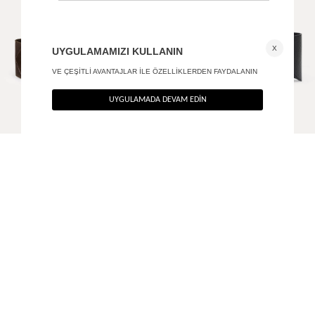
Antik tokalı korse kemer
Bold deri kemer
+ 1
1.190
TL
1.690
TL
%40
%40
714
TL
1.014
TL