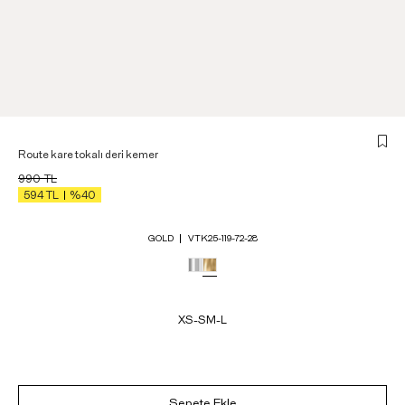
Route kare tokalı deri kemer
990
TL
594
TL
%40
GOLD
VTK25-119-72-28
XS-S
M-L
Sepete Ekle