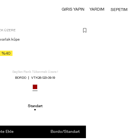
GIRIS YAPIN
YARDIM
SEPETIM
K ÜZERE
varlak küpe
%40
Seçilen Renk Tükenmek Üzere !
BORDO
VTK26-123-09-19
Standart
te Ekle
Bordo
/
Standart