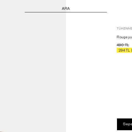
ARA
TÜKENME
Rouge yu
490
TL
294
TL
Sepe