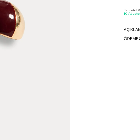
Tahmini Ka
10 Ağustos
AÇIKLA
ÖDEME 