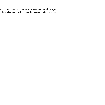
bir sorunuz varsa 02125500079 numaralı Müşteri
 Departmanımızla irtibat kurmanızı rica ederiz.