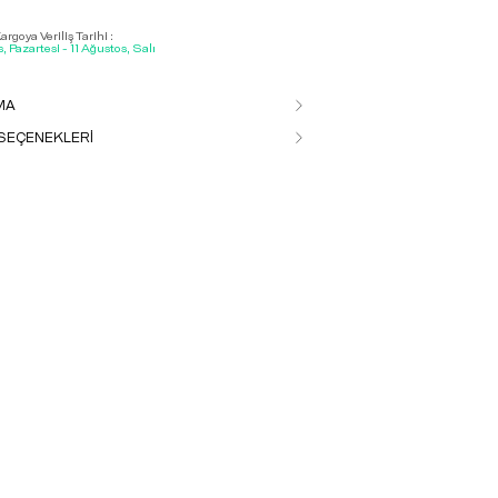
rgoya Veriliş Tarihi :
, Pazartesi - 11 Ağustos, Salı
MA
SEÇENEKLERİ