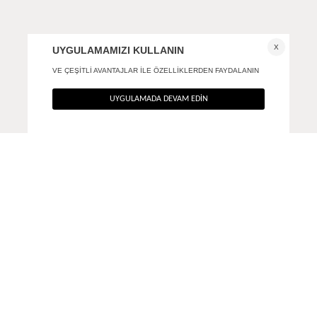
Morphe reçine küpe
Flint reçine küpe
+ 2
550
TL
490
TL
%40
%40
330
TL
294
TL