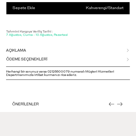
Sepete Ekle
Kahverengi
/
Standart
Tahmini Kargoya Veriliş Tarihi :
7 Ağustos, Cuma - 10 Ağustos, Pazartesi
AÇIKLAMA
ÖDEME SEÇENEKLERİ
Herhangi bir sorunuz varsa 02125500079 numaralı Müşteri Hizmetleri
Departmanımızla irtibat kurmanızı rica ederiz.
ÖNERİLENLER