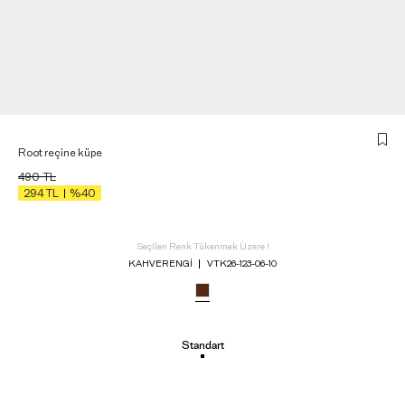
Root reçine küpe
490
TL
294
TL
%40
Seçilen Renk Tükenmek Üzere !
KAHVERENGI
VTK26-123-06-10
Standart