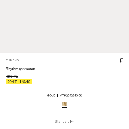
TÜKENDI
Rhythm şahmeran
490
TL
294
TL
%40
GOLD
VTK26-123-10-28
Standart