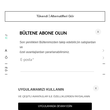
Tükendi | Alternatifleri Gör
Tahmini Kargoya Veriliş Tarihi :
10 Ağustos, Pazartesi - 11 Ağustos, Salı
AÇIKLAMA
ÖDEME SEÇENEKLERİ
Herhangi bir sorunuz varsa 02125500079 numaralı Müşteri Hizmetleri
Departmanımızla irtibat kurmanızı rica ederiz.
ANA SAYFA
AKSESUAR
RHYTHM ŞAHMERAN