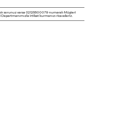
bir sorunuz varsa 02125500079 numaralı Müşteri
 Departmanımızla irtibat kurmanızı rica ederiz.