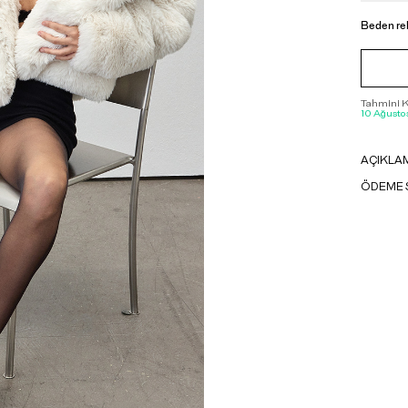
Beden re
Tahmini Ka
10 Ağustos
AÇIKLA
ÖDEME 