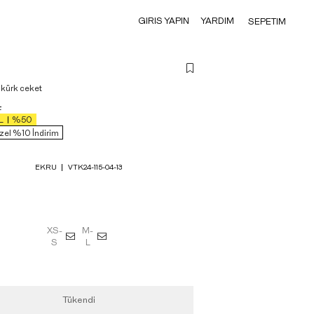
GIRIS YAPIN
YARDIM
SEPETIM
kürk ceket
L
L
%50
zel %10 İndirim
EKRU
VTK24-115-04-13
XS-
M-
S
L
Tükendi