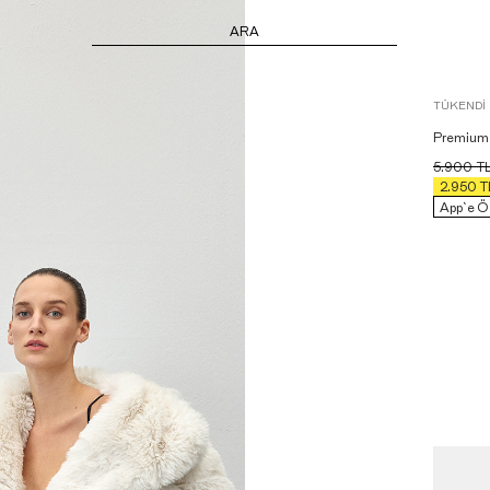
ARA
TÜKENDI
Premium 
5.900
T
2.950
T
App`e Ö