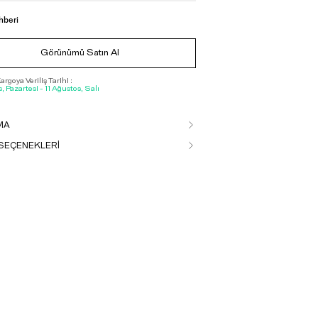
hberi
Görünümü Satın Al
rgoya Veriliş Tarihi :
, Pazartesi - 11 Ağustos, Salı
MA
SEÇENEKLERİ