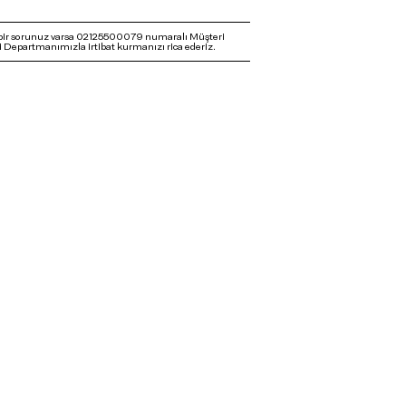
bir sorunuz varsa 02125500079 numaralı Müşteri
 Departmanımızla irtibat kurmanızı rica ederiz.