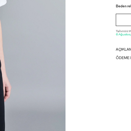
Beden re
Tahmini Ka
6 Ağustos
AÇIKLA
ÖDEME 