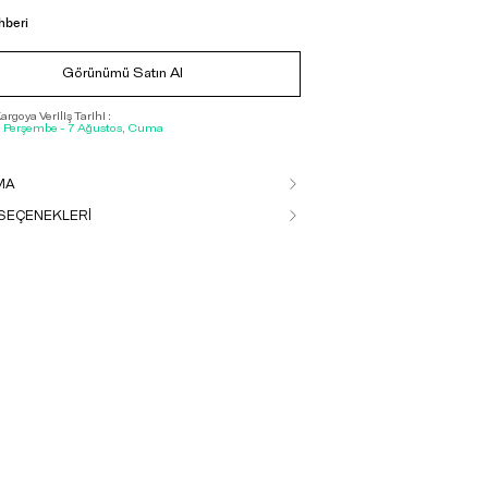
hberi
Görünümü Satın Al
rgoya Veriliş Tarihi :
, Perşembe - 7 Ağustos, Cuma
MA
SEÇENEKLERİ