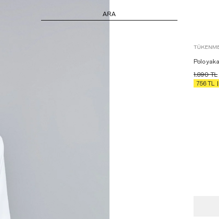
ARA
TÜKENME
Polo yaka
1.890
TL
756
TL