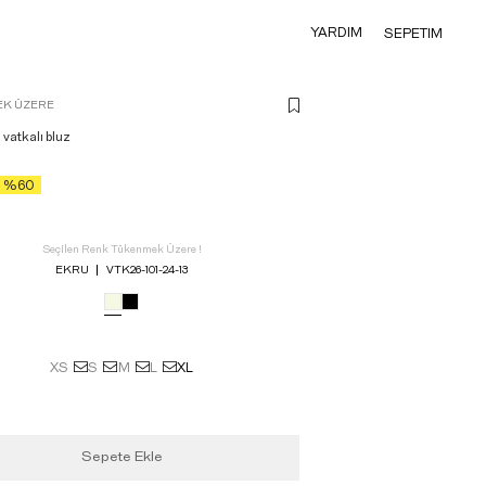
YARDIM
SEPETIM
K ÜZERE
 vatkalı bluz
%60
Seçilen Renk Tükenmek Üzere !
EKRU
VTK26-101-24-13
XS
S
M
L
XL
Sepete Ekle