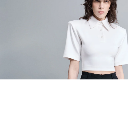
EŞLEŞTİR