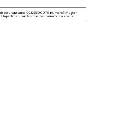
bir sorunuz varsa 02125500079 numaralı Müşteri
 Departmanımızla irtibat kurmanızı rica ederiz.