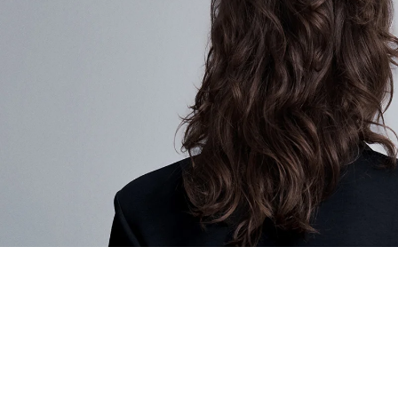
EŞLEŞTİR