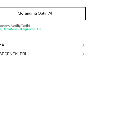
Görünümü Satın Al
rgoya Veriliş Tarihi :
, Pazartesi - 11 Ağustos, Salı
MA
SEÇENEKLERİ