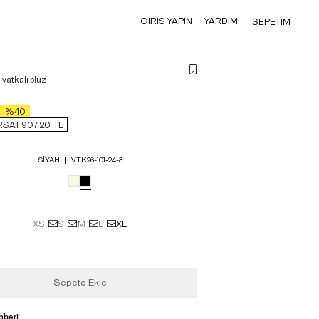
GIRIS YAPIN
YARDIM
SEPETIM
 vatkalı bluz
%40
RSAT 907,20
TL
SIYAH
VTK26-101-24-3
XS
S
M
L
XL
Sepete Ekle
hberi