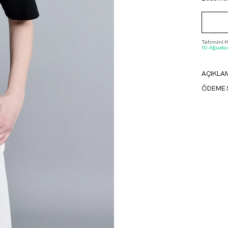
Tahmini Ka
10 Ağustos
AÇIKLA
ÖDEME 