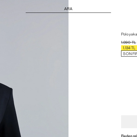
ARA
Polo yaka
1.890
TL
1.134
TL
SON FI
Beden re