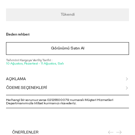
Tükendi
Beden rehberi
Görünümü Satın Al
Tahmini Kargoya Veriliş Tarihi :
10 Ağustos, Pazartesi - 11 Ağustos, Salı
AÇIKLAMA
ÖDEME SEÇENEKLERİ
Herhangi bir sorunuz varsa 02125500079 numaralı Müşteri Hizmetleri
Departmanımızla irtibat kurmanızı rica ederiz.
ÖNERİLENLER