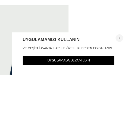
Biyeli kısa kolej etek
+ 1
1.190
TL
%40
714
TL
SON FIRSAT 571,20
TL