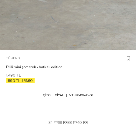
TÜKENDI
Pilili mini şort etek - Vatkalı edition
1.490
TL
590
TL
%60
ÇIZGILI SIYAH
VTK23-101-43-56
34
36
38
40