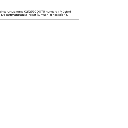
bir sorunuz varsa 02125500079 numaralı Müşteri
 Departmanımızla irtibat kurmanızı rica ederiz.