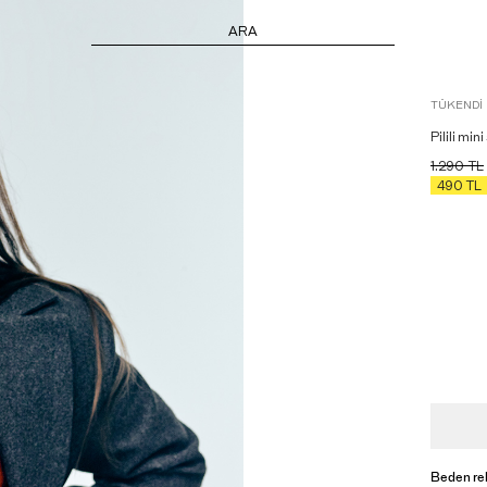
ARA
TÜKENDI
Pilili min
1.290
TL
490
TL
Beden re