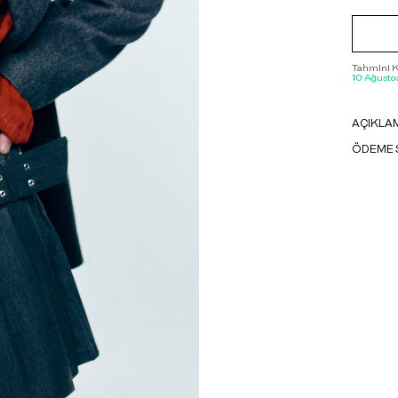
Tahmini Ka
10 Ağustos
AÇIKLA
ÖDEME 