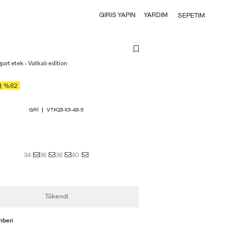
GIRIS YAPIN
YARDIM
SEPETIM
i şort etek - Vatkalı edition
%62
GRI
VTK23-101-43-5
34
36
38
40
Tükendi
hberi