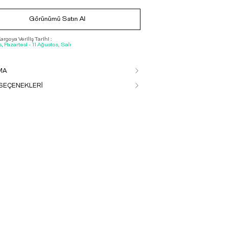
Görünümü Satın Al
rgoya Veriliş Tarihi :
, Pazartesi - 11 Ağustos, Salı
MA
SEÇENEKLERİ