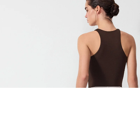
EŞLEŞTİR