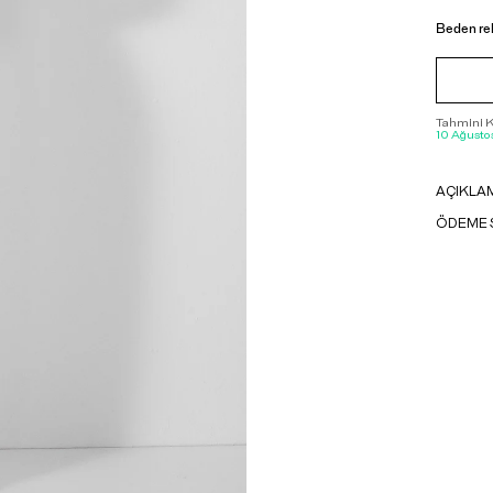
Beden re
Tahmini Ka
10 Ağustos
AÇIKLA
ÖDEME 