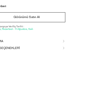
hberi
Görünümü Satın Al
rgoya Veriliş Tarihi :
, Pazartesi - 11 Ağustos, Salı
MA
SEÇENEKLERİ