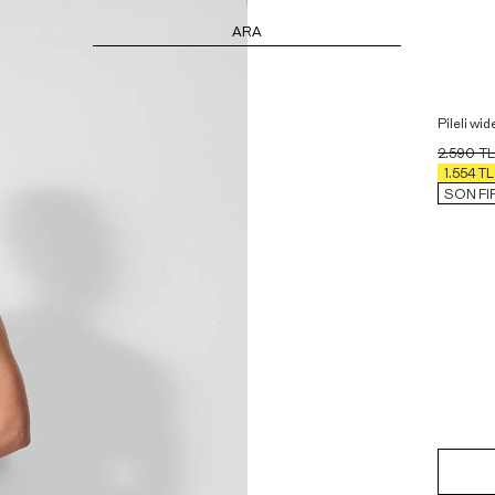
ARA
Pileli wid
2.590
TL
1.554
TL
SON FIR