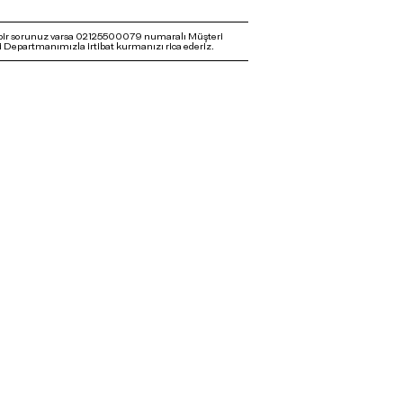
bir sorunuz varsa 02125500079 numaralı Müşteri
 Departmanımızla irtibat kurmanızı rica ederiz.