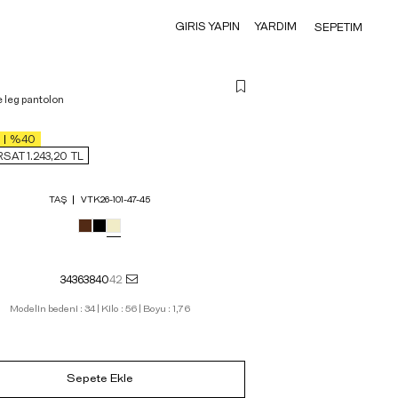
GIRIS YAPIN
YARDIM
SEPETIM
e leg pantolon
%40
SAT 1.243,20
TL
TAŞ
VTK26-101-47-45
34
36
38
40
42
Modelin bedeni : 34 | Kilo : 56 | Boyu : 1,76
Sepete Ekle