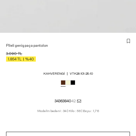
Pileli geniş paça pantolon
3.090
TL
1.854
TL
%40
KAHVERENGI
VTK26-101-28-10
34
36
38
40
42
Modelin bedeni : 34 | Kilo : 56 | Boyu : 1,76