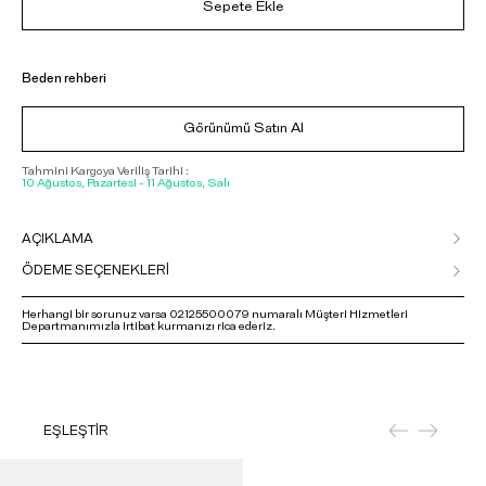
Sepete Ekle
Beden rehberi
Görünümü Satın Al
Tahmini Kargoya Veriliş Tarihi :
10 Ağustos, Pazartesi - 11 Ağustos, Salı
AÇIKLAMA
ÖDEME SEÇENEKLERİ
Herhangi bir sorunuz varsa 02125500079 numaralı Müşteri Hizmetleri
Departmanımızla irtibat kurmanızı rica ederiz.
EŞLEŞTİR