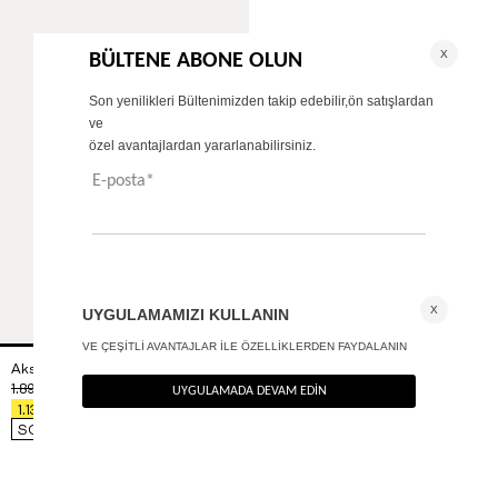
Aksesuar detaylı kolsuz bluz - Premium Collection
+ 1
1.890
TL
%40
1.134
TL
SON FIRSAT 907,20
TL