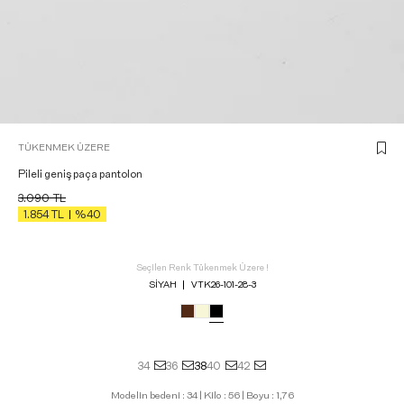
TÜKENMEK ÜZERE
Pileli geniş paça pantolon
3.090
TL
1.854
TL
%40
Seçilen Renk Tükenmek Üzere !
SIYAH
VTK26-101-28-3
34
36
38
40
42
Modelin bedeni : 34 | Kilo : 56 | Boyu : 1,76