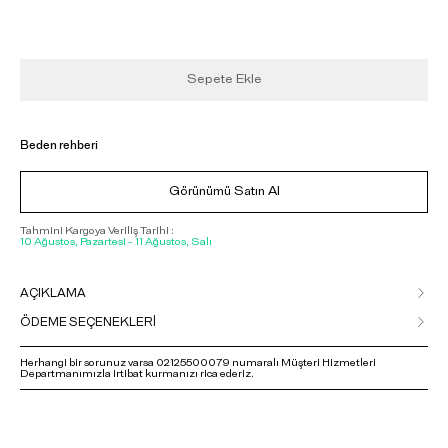
Sepete Ekle
Beden rehberi
Görünümü Satın Al
Tahmini Kargoya Veriliş Tarihi :
10 Ağustos, Pazartesi - 11 Ağustos, Salı
AÇIKLAMA
ÖDEME SEÇENEKLERİ
Herhangi bir sorunuz varsa 02125500079 numaralı Müşteri Hizmetleri
Departmanımızla irtibat kurmanızı rica ederiz.