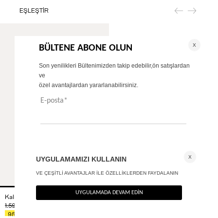
EŞLEŞTİR
Kalın askılı kare yaka bodysuit
+ 2
1.590
TL
%40
954
TL