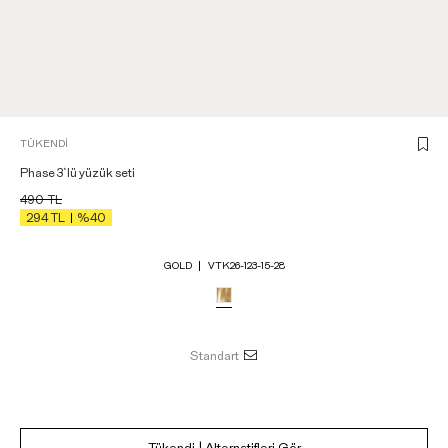
TÜKENDI
Phase 3`lü yüzük seti
490
TL
294
TL
%40
GOLD
VTK26-123-15-28
Standart