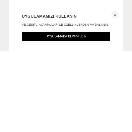
Morphe reçine küpe
Twist küpe
+ 2
550
TL
490
TL
%40
%40
330
TL
294
TL